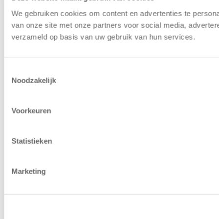
We gebruiken cookies om content en advertenties te persona
van onze site met onze partners voor social media, adverte
verzameld op basis van uw gebruik van hun services.
Toestemmingsselectie
Noodzakelijk
Voorkeuren
Statistieken
Marketing