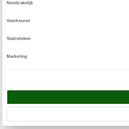
Noodzakelijk
Voorkeuren
Statistieken
Marketing