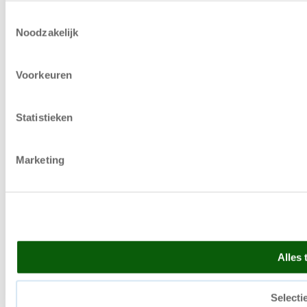
Toestemmingsselectie
Noodzakelijk
Voorkeuren
Statistieken
Marketing
Alles 
Selecti