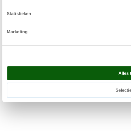
Statistieken
Marketing
Alles 
Selecti