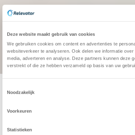
varastoautomaatiojärjestelmien oppaat
Ympäristöpolitiikka
Näin edistämme kiertotalouden
mukaisia varastoautomaatioratkaisuja
Lähteet
Asiakastapaus käytettyjen
varastoautomaatiojärjestelmien alalta
Capacity Calculator
Laskekaa, kuinka paljon tilaa
Deze website maakt gebruik van cookies
voitte säästää hissin varastoautomaatin avulla
We gebruiken cookies om content en advertenties te persona
websiteverkeer te analyseren. Ook delen we informatie over 
Copyright © 2025 | Relevator Sverige AB | Kaikki
media, adverteren en analyse. Deze partners kunnen deze g
oikeudet pidätetään |
Tietosuojakäytäntö
|
Yleiset ehdot
|
verstrekt of die ze hebben verzameld op basis van uw gebru
Ura
|
Arvioi varastoautomaatio
|
Etusija koneissa
Toestemmingsselectie
Noodzakelijk
Voorkeuren
Statistieken