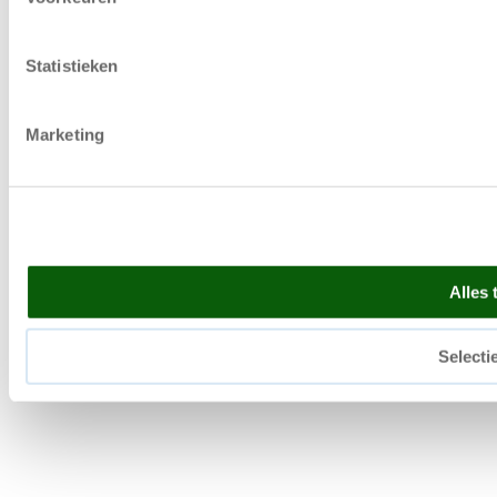
Statistieken
Marketing
Alles 
Selecti