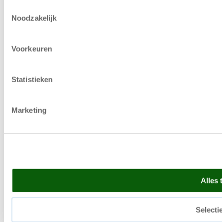
Toestemmingsselectie
Noodzakelijk
Voorkeuren
Statistieken
Marketing
Alles 
Selecti