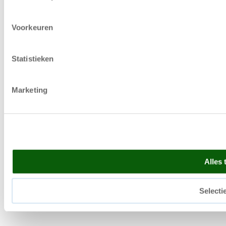
Voorkeuren
Statistieken
Marketing
Alles 
Selecti