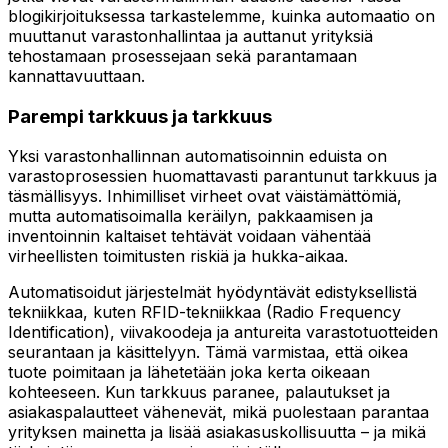
blogikirjoituksessa tarkastelemme, kuinka automaatio on
muuttanut varastonhallintaa ja auttanut yrityksiä
tehostamaan prosessejaan sekä parantamaan
kannattavuuttaan.
Parempi tarkkuus ja tarkkuus
Yksi varastonhallinnan automatisoinnin eduista on
varastoprosessien huomattavasti parantunut tarkkuus ja
täsmällisyys. Inhimilliset virheet ovat väistämättömiä,
mutta automatisoimalla keräilyn, pakkaamisen ja
inventoinnin kaltaiset tehtävät voidaan vähentää
virheellisten toimitusten riskiä ja hukka-aikaa.
Automatisoidut järjestelmät hyödyntävät edistyksellistä
tekniikkaa, kuten RFID-tekniikkaa (Radio Frequency
Identification), viivakoodeja ja antureita varastotuotteiden
seurantaan ja käsittelyyn. Tämä varmistaa, että oikea
tuote poimitaan ja lähetetään joka kerta oikeaan
kohteeseen. Kun tarkkuus paranee, palautukset ja
asiakaspalautteet vähenevät, mikä puolestaan parantaa
yrityksen mainetta ja lisää asiakasuskollisuutta – ja mikä