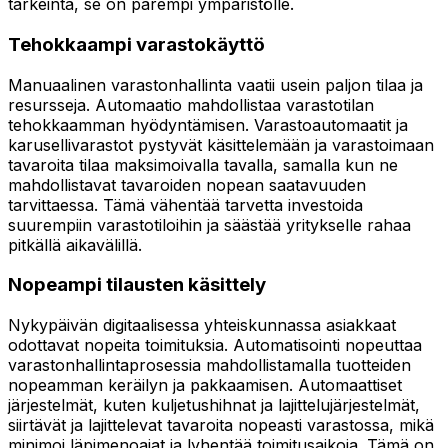
tärkeintä, se on parempi ympäristölle.
Tehokkaampi varastokäyttö
Manuaalinen varastonhallinta vaatii usein paljon tilaa ja
resursseja. Automaatio mahdollistaa varastotilan
tehokkaamman hyödyntämisen. Varastoautomaatit ja
karusellivarastot pystyvät käsittelemään ja varastoimaan
tavaroita tilaa maksimoivalla tavalla, samalla kun ne
mahdollistavat tavaroiden nopean saatavuuden
tarvittaessa. Tämä vähentää tarvetta investoida
suurempiin varastotiloihin ja säästää yritykselle rahaa
pitkällä aikavälillä.
Nopeampi tilausten käsittely
Nykypäivän digitaalisessa yhteiskunnassa asiakkaat
odottavat nopeita toimituksia. Automatisointi nopeuttaa
varastonhallintaprosessia mahdollistamalla tuotteiden
nopeamman keräilyn ja pakkaamisen. Automaattiset
järjestelmät, kuten kuljetushihnat ja lajittelujärjestelmät,
siirtävät ja lajittelevat tavaroita nopeasti varastossa, mikä
minimoi läpimenoajat ja lyhentää toimitusaikoja. Tämä on