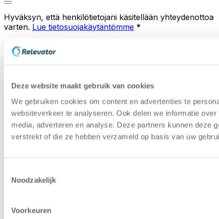
Hyväksyn, että henkilötietojani käsitellään yhteydenottoa
varten.
Lue tietosuojakäytäntömme
*
Lähetä
Ohjekeskus
Käytettyjen
varastoautomaatiojärjestelmien oppaat
Ympäristöpolitiikka
Näin edistämme kiertotalouden
Deze website maakt gebruik van cookies
mukaisia varastoautomaatioratkaisuja
We gebruiken cookies om content en advertenties te persona
Lähteet
Asiakastapaus käytettyjen
varastoautomaatiojärjestelmien alalta
websiteverkeer te analyseren. Ook delen we informatie over 
Capacity Calculator
Laskekaa, kuinka paljon tilaa
media, adverteren en analyse. Deze partners kunnen deze g
voitte säästää hissin varastoautomaatin avulla
verstrekt of die ze hebben verzameld op basis van uw gebru
Copyright © 2025 | Relevator Sverige AB | Kaikki
oikeudet pidätetään |
Tietosuojakäytäntö
|
Yleiset ehdot
|
Toestemmingsselectie
Ura
|
Arvioi varastoautomaatio
|
Etusija koneissa
Noodzakelijk
Voorkeuren