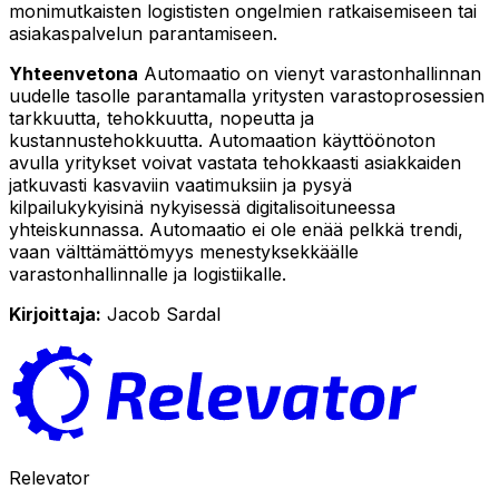
monimutkaisten logististen ongelmien ratkaisemiseen tai
asiakaspalvelun parantamiseen.
Yhteenvetona
Automaatio on vienyt varastonhallinnan
uudelle tasolle parantamalla yritysten varastoprosessien
tarkkuutta, tehokkuutta, nopeutta ja
kustannustehokkuutta. Automaation käyttöönoton
avulla yritykset voivat vastata tehokkaasti asiakkaiden
jatkuvasti kasvaviin vaatimuksiin ja pysyä
kilpailukykyisinä nykyisessä digitalisoituneessa
yhteiskunnassa. Automaatio ei ole enää pelkkä trendi,
vaan välttämättömyys menestyksekkäälle
varastonhallinnalle ja logistiikalle.
Kirjoittaja:
Jacob Sardal
Relevator