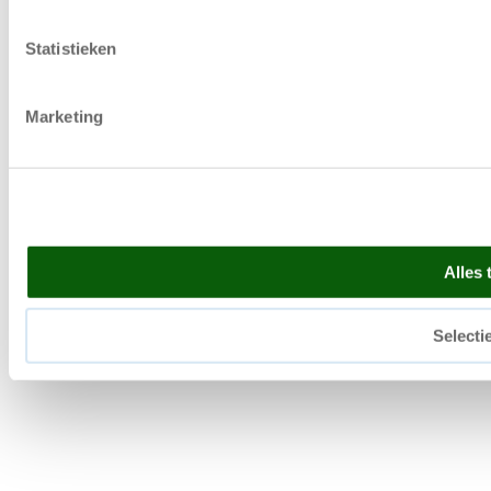
Statistieken
Marketing
Alles 
Selecti