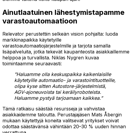
Ainutlaatuinen lähestymistapamme
varastoautomaatioon
Relevator perustettiin selkeän vision pohjalta: luoda
markkinapaikka käytetyille
varastoautomaatiojärjestelmille ja tarjota samalla
lisäpalveluita, jotka tekevät kaupanteosta asiakkaillemme
helppoa ja turvallista. Niklas Nygren kuvaa
toimintaamme seuraavasti:
”Haluamme olla keskuspaikka kaikenlaisille
käytetyille automaatio- ja varastointituotteille,
olipa kyse sitten Autostore-järjestelmistä,
AGV-ajoneuvoista tai keräilyroboteista.
Haluamme pystyä tarjoamaan kaikkea.”
Tämä ratkaisu säästää resursseja ja vahvistaa
asiakkaidemme taloutta. Perustajajäsen Mats Åbergin
mukaan käytettyjä koneita valitsevat yritykset voivat
odottaa säästävänsä vähintään 20–30 % uuden hinnan
verrattuna.