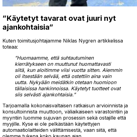
”Käytetyt tavarat ovat juuri nyt
ajankohtaisia”
Kuten toimitusjohtajamme Niklas Nygren artikkelissa
toteaa:
”Huomaamme, että suhtautuminen
kierrätykseen on muuttunut huomattavasti
siitä, kun aloitimme viisi vuotta sitten. Aiemmin
oli itsestään selvää, että ostettiin aina vain
uutta. Nykyään meidätkin otetaan huomioon
tällaisissa hankinnoissa. Käytetyt tuotteet ovat
siis selvästi ajankohtaisia.”
Tarjoamalla kokonaisvaltaisen ratkaisun arvioinnista ja
konsultoinnista muuttoon, väliaikaiseen varastointiin ja
myyntiin luomme sujuvan prosessin sekä ostajille että
myyjille. Kyse ei ole pelkästään käytettyjen
automaatiolaitteiden välittämisestä, vaan siitä, että
olemme tukena koko kaupan ajan.