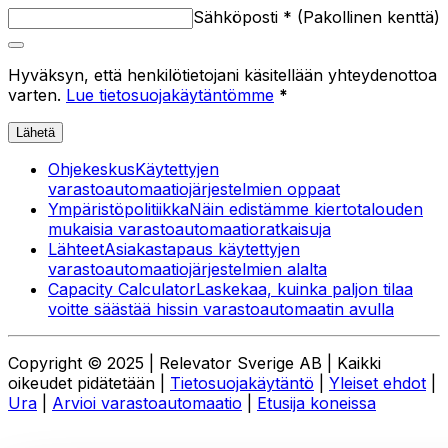
Sähköposti
*
(
Pakollinen kenttä
)
Hyväksyn, että henkilötietojani käsitellään yhteydenottoa
varten.
Lue tietosuojakäytäntömme
*
Lähetä
Ohjekeskus
Käytettyjen
varastoautomaatiojärjestelmien oppaat
Ympäristöpolitiikka
Näin edistämme kiertotalouden
mukaisia varastoautomaatioratkaisuja
Lähteet
Asiakastapaus käytettyjen
varastoautomaatiojärjestelmien alalta
Capacity Calculator
Laskekaa, kuinka paljon tilaa
voitte säästää hissin varastoautomaatin avulla
Copyright © 2025 | Relevator Sverige AB | Kaikki
oikeudet pidätetään |
Tietosuojakäytäntö
|
Yleiset ehdot
|
Ura
|
Arvioi varastoautomaatio
|
Etusija koneissa