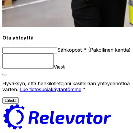
Ota yhteyttä
Sähköposti
*
(
Pakollinen kenttä
)
Viesti
Hyväksyn, että henkilötietojani käsitellään yhteydenottoa
varten.
Lue tietosuojakäytäntömme
*
Lähetä