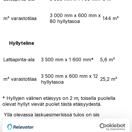
3 000 mm x 600 mm x
m² varastotilaa
144 m²
80 hyllytasoa
Hyllyteline
Lattiapinta-ala
3 500 mm x 1 600 mm*
5,6 m²
3 500 mm x 600 mm x 12
m² varastotilaa
25,2 m²
hyllytasoa
* Hyllyjen välinen etäisyys on 2 m; toisella puolella
olevat hyllyt vievät puolet tästä etäisyydestä.
Yllä olevassa laskuesimerkissä tulos on siis
varastoautomaatit, jotka tarjoavat 5–6 kertaa
suuremman varastointikapasiteetin kuin hyllytelineet
.