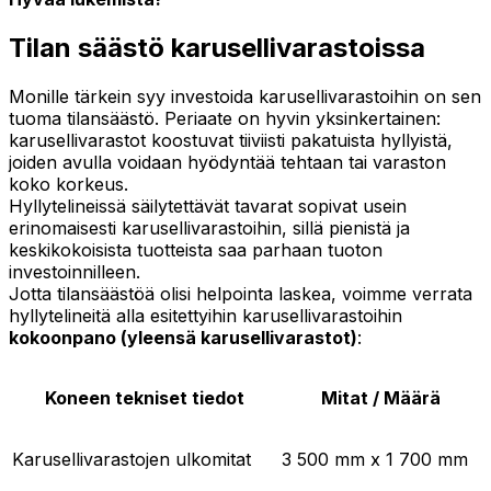
Tilan säästö karusellivarastoissa
Monille tärkein syy investoida karusellivarastoihin on sen
tuoma tilansäästö. Periaate on hyvin yksinkertainen:
karusellivarastot koostuvat tiiviisti pakatuista hyllyistä,
joiden avulla voidaan hyödyntää tehtaan tai varaston
koko korkeus.
Hyllytelineissä säilytettävät tavarat sopivat usein
erinomaisesti karusellivarastoihin, sillä pienistä ja
keskikokoisista tuotteista saa parhaan tuoton
investoinnilleen.
Jotta tilansäästöä olisi helpointa laskea, voimme verrata
hyllytelineitä alla esitettyihin karusellivarastoihin
kokoonpano (yleensä karusellivarastot)
:
Koneen tekniset tiedot
Mitat / Määrä
Karusellivarastojen ulkomitat
3 500 mm x 1 700 mm