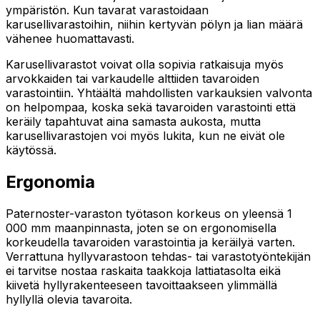
ympäristön. Kun tavarat varastoidaan
karusellivarastoihin, niihin kertyvän pölyn ja lian määrä
vähenee huomattavasti.
Karusellivarastot voivat olla sopivia ratkaisuja myös
arvokkaiden tai varkaudelle alttiiden tavaroiden
varastointiin. Yhtäältä mahdollisten varkauksien valvonta
on helpompaa, koska sekä tavaroiden varastointi että
keräily tapahtuvat aina samasta aukosta, mutta
karusellivarastojen voi myös lukita, kun ne eivät ole
käytössä.
Ergonomia
Paternoster-varaston työtason korkeus on yleensä 1
000 mm maanpinnasta, joten se on ergonomisella
korkeudella tavaroiden varastointia ja keräilyä varten.
Verrattuna hyllyvarastoon tehdas- tai varastotyöntekijän
ei tarvitse nostaa raskaita taakkoja lattiatasolta eikä
kiivetä hyllyrakenteeseen tavoittaakseen ylimmällä
hyllyllä olevia tavaroita.