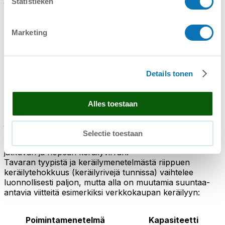
Statistieken
viikonloppu lähestyy...
Tehokkuus
Marketing
Jos olet etsimässä (1)
karusellivarastot
Tärkeimmät
perusteet ovat useimmiten tilansäästö ja järjestys, jonka
ne tuovat mukanaan. Jos ostaa kaksi tai useampia, voi
Details tonen
kuitenkin tuoda esiin myös keräilytehokkuuden vahvana
perusteena.
Alles toestaan
Tehokkuus voi johtua järjestyksestä ja
järjestelmällisyydestä jo yksittäisen karusellivaraston
hankinnassa, mutta keräilyasema, jossa yksi (1) keräilijä
Selectie toestaan
käsittelee kolmea varastoautomaattia, takaa keräilijälle
jatkuvan ja nopean keräilyvirran.
Tavaran tyypistä ja keräilymenetelmästä riippuen
keräilytehokkuus (keräilyrivejä tunnissa) vaihtelee
luonnollisesti paljon, mutta alla on muutamia suuntaa-
antavia viitteitä esimerkiksi verkkokaupan keräilyyn:
Poimintamenetelmä
Kapasiteetti