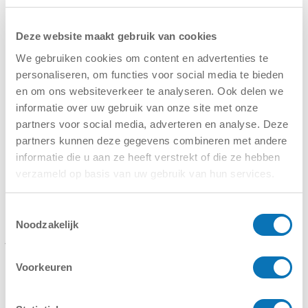
Varastointitilavuuden suhteen neliömetriä kohti
karusellivaraston avainluku on 24 m² / m² lattiapinta-
alaa, kun taas hyllyvaraston avainluku on 4,5 m²
Deze website maakt gebruik van cookies
varastointitilaa / m² lattiapinta-alaa.
We gebruiken cookies om content en advertenties te
Järjestys ja siisteys
personaliseren, om functies voor social media te bieden
en om ons websiteverkeer te analyseren. Ook delen we
Parantunut varastosaldojen hallinta on etu, jonka
informatie over uw gebruik van onze site met onze
paternoster-varaston käyttäjät huomaavat nopeasti
partners voor social media, adverteren en analyse. Deze
asennuksen jälkeen. Järjestys ja selkeys, eli parantunut
partners kunnen deze gegevens combineren met andere
varastosaldojen tarkkuus, eivät useinkaan johdu
informatie die u aan ze heeft verstrekt of die ze hebben
esimerkiksi WMS- tai varastohallintajärjestelmän
kaltaisen järjestelmätuen käyttöönotosta, vaan siitä, että
verzameld op basis van uw gebruik van hun services.
tuotteet ja tapahtumat kootaan yhteen paikkaan.
Kun tavarat, varastointi ja keräily keskitetään samaan
Toestemmingsselectie
paikkaan, työpiste on helposti ulottuvilla, jolloin varasto-
Noodzakelijk
ja tehdastyöntekijät voivat kirjata kaikki toimensa
reaaliajassa.
Toinen vaihtoehto on usein se, että juoksentelee
Voorkeuren
varastohyllyjen välillä keräilylistan kanssa, joka on
myöhemmin kirjattava järjestelmään – ja joka saattaa
jäädä tekemättä, koska menee kahvitauolle tai