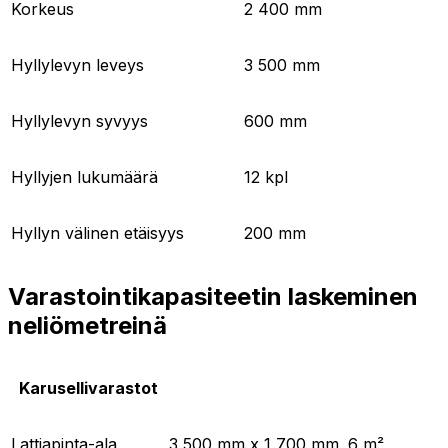
Korkeus
2 400 mm
Hyllylevyn leveys
3 500 mm
Hyllylevyn syvyys
600 mm
Hyllyjen lukumäärä
12 kpl
Hyllyn välinen etäisyys
200 mm
Varastointikapasiteetin laskeminen
neliömetreinä
Karusellivarastot
Lattiapinta-ala
3 500 mm x 1 700 mm
6 m²