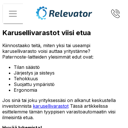
Valikko
Karusellivarastot viisi etua
Kiinnostaako teitä, miten yksi tai useampi
karusellivarasto voisi auttaa yritystänne?
Paternoste-laitteiden yleisimmät edut ovat:
Tilan säästö
Järjestys ja siisteys
Tehokkuus
Suojattu ympäristö
Ergonomia
Jos sinä tai joku yrityksessäsi on alkanut keskustella
investoinnista
karusellivarastot
Tässä artikkelissa
esittelemme tämän tyyppisen varastoautomaatin viisi
ilmeisintä etua.
Hyvää lukemista!