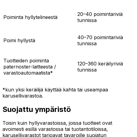
20–40 poimintariviä
Poiminta hyllytelineestä
tunnissa
40–70 poimintariviä
Poimi hyllystä
tunnissa
Tuotteiden poiminta
120–360 keräilyriviä
paternoster-laitteesta /
tunnissa
varastoautomaatista*
*kun yksi keräilijä käyttää kahta tai useampaa
karusellivarastoa.
Suojattu ympäristö
Toisin kuin hyllyvarastoissa, joissa tuotteet ovat
avoimesti esillä varastossa tai tuotantotiloissa,
karusellivarastot tarjoavat tavaroille suojatun