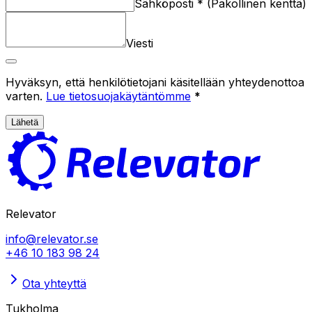
Sähköposti
*
(
Pakollinen kenttä
)
Viesti
Hyväksyn, että henkilötietojani käsitellään yhteydenottoa
varten.
Lue tietosuojakäytäntömme
*
Lähetä
Relevator
info@relevator.se
+46 10 183 98 24
Ota yhteyttä
Tukholma