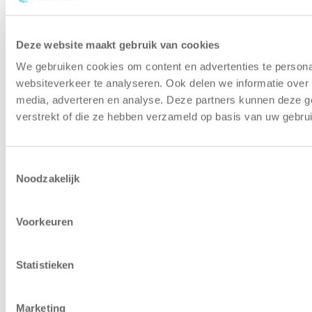
Ohjekeskus
Käytettyjen
varastoautomaatiojärjestelmien oppaat
Ympäristöpolitiikka
Näin edistämme kiertotalouden
Deze website maakt gebruik van cookies
mukaisia varastoautomaatioratkaisuja
Lähteet
Asiakastapaus käytettyjen
We gebruiken cookies om content en advertenties te persona
varastoautomaatiojärjestelmien alalta
websiteverkeer te analyseren. Ook delen we informatie over 
Capacity Calculator
Laskekaa, kuinka paljon tilaa
media, adverteren en analyse. Deze partners kunnen deze g
voitte säästää hissin varastoautomaatin avulla
verstrekt of die ze hebben verzameld op basis van uw gebru
Copyright © 2025 | Relevator Sverige AB | Kaikki
oikeudet pidätetään |
Tietosuojakäytäntö
|
Yleiset ehdot
|
Toestemmingsselectie
Ura
|
Arvioi varastoautomaatio
|
Etusija koneissa
Noodzakelijk
Voorkeuren
Statistieken
Marketing