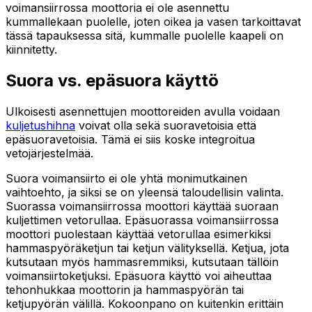
voimansiirrossa moottoria ei ole asennettu
kummallekaan puolelle, joten oikea ja vasen tarkoittavat
tässä tapauksessa sitä, kummalle puolelle kaapeli on
kiinnitetty.
Suora vs. epäsuora käyttö
Ulkoisesti asennettujen moottoreiden avulla voidaan
kuljetushihna
voivat olla sekä suoravetoisia että
epäsuoravetoisia. Tämä ei siis koske integroitua
vetojärjestelmää.
Suora voimansiirto ei ole yhtä monimutkainen
vaihtoehto, ja siksi se on yleensä taloudellisin valinta.
Suorassa voimansiirrossa moottori käyttää suoraan
kuljettimen vetorullaa. Epäsuorassa voimansiirrossa
moottori puolestaan käyttää vetorullaa esimerkiksi
hammaspyöräketjun tai ketjun välityksellä. Ketjua, jota
kutsutaan myös hammasremmiksi, kutsutaan tällöin
voimansiirtoketjuksi. Epäsuora käyttö voi aiheuttaa
tehonhukkaa moottorin ja hammaspyörän tai
ketjupyörän välillä. Kokoonpano on kuitenkin erittäin