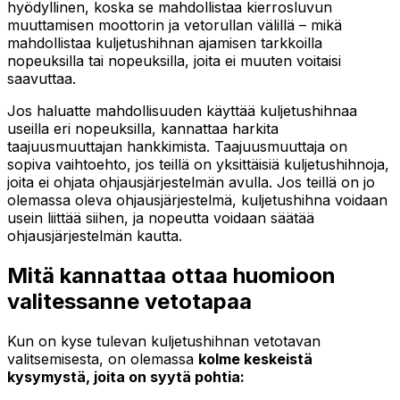
hyödyllinen, koska se mahdollistaa kierrosluvun
muuttamisen moottorin ja vetorullan välillä – mikä
mahdollistaa kuljetushihnan ajamisen tarkkoilla
nopeuksilla tai nopeuksilla, joita ei muuten voitaisi
saavuttaa.
Jos haluatte mahdollisuuden käyttää kuljetushihnaa
useilla eri nopeuksilla, kannattaa harkita
taajuusmuuttajan hankkimista. Taajuusmuuttaja on
sopiva vaihtoehto, jos teillä on yksittäisiä kuljetushihnoja,
joita ei ohjata ohjausjärjestelmän avulla. Jos teillä on jo
olemassa oleva ohjausjärjestelmä, kuljetushihna voidaan
usein liittää siihen, ja nopeutta voidaan säätää
ohjausjärjestelmän kautta.
Mitä kannattaa ottaa huomioon
valitessanne vetotapaa
Kun on kyse tulevan kuljetushihnan vetotavan
valitsemisesta, on olemassa
kolme keskeistä
kysymystä, joita on syytä pohtia: