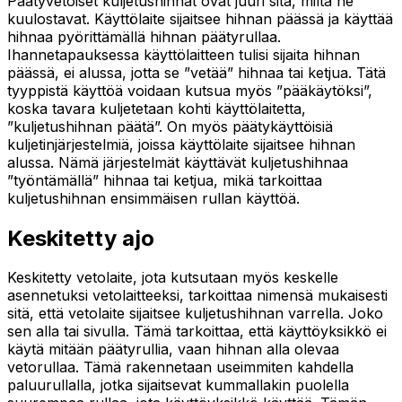
Päätyvetoiset kuljetushihnat ovat juuri sitä, miltä ne
kuulostavat. Käyttölaite sijaitsee hihnan päässä ja käyttää
hihnaa pyörittämällä hihnan päätyrullaa.
Ihannetapauksessa käyttölaitteen tulisi sijaita hihnan
päässä, ei alussa, jotta se ”vetää” hihnaa tai ketjua. Tätä
tyyppistä käyttöä voidaan kutsua myös ”pääkäytöksi”,
koska tavara kuljetetaan kohti käyttölaitetta,
”kuljetushihnan päätä”. On myös päätykäyttöisiä
kuljetinjärjestelmiä, joissa käyttölaite sijaitsee hihnan
alussa. Nämä järjestelmät käyttävät kuljetushihnaa
”työntämällä” hihnaa tai ketjua, mikä tarkoittaa
kuljetushihnan ensimmäisen rullan käyttöä.
Keskitetty ajo
Keskitetty vetolaite, jota kutsutaan myös keskelle
asennetuksi vetolaitteeksi, tarkoittaa nimensä mukaisesti
sitä, että vetolaite sijaitsee kuljetushihnan varrella. Joko
sen alla tai sivulla. Tämä tarkoittaa, että käyttöyksikkö ei
käytä mitään päätyrullia, vaan hihnan alla olevaa
vetorullaa. Tämä rakennetaan useimmiten kahdella
paluurullalla, jotka sijaitsevat kummallakin puolella