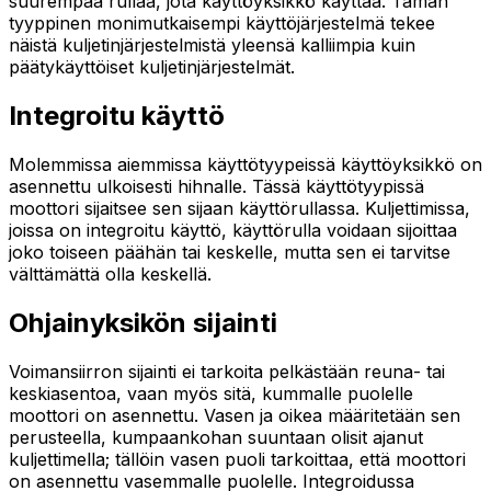
suurempaa rullaa, jota käyttöyksikkö käyttää. Tämän
tyyppinen monimutkaisempi käyttöjärjestelmä tekee
näistä kuljetinjärjestelmistä yleensä kalliimpia kuin
päätykäyttöiset kuljetinjärjestelmät.
Integroitu käyttö
Molemmissa aiemmissa käyttötyypeissä käyttöyksikkö on
asennettu ulkoisesti hihnalle. Tässä käyttötyypissä
moottori sijaitsee sen sijaan käyttörullassa. Kuljettimissa,
joissa on integroitu käyttö, käyttörulla voidaan sijoittaa
joko toiseen päähän tai keskelle, mutta sen ei tarvitse
välttämättä olla keskellä.
Ohjainyksikön sijainti
Voimansiirron sijainti ei tarkoita pelkästään reuna- tai
keskiasentoa, vaan myös sitä, kummalle puolelle
moottori on asennettu. Vasen ja oikea määritetään sen
perusteella, kumpaankohan suuntaan olisit ajanut
kuljettimella; tällöin vasen puoli tarkoittaa, että moottori
on asennettu vasemmalle puolelle. Integroidussa