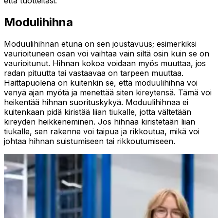
että tuotteitasi.
Modulihihna
Moduulihihnan etuna on sen joustavuus; esimerkiksi
vaurioituneen osan voi vaihtaa vain siltä osin kuin se on
vaurioitunut. Hihnan kokoa voidaan myös muuttaa, jos
radan pituutta tai vastaavaa on tarpeen muuttaa.
Haittapuolena on kuitenkin se, että moduulihihna voi
venyä ajan myötä ja menettää siten kireytensä. Tämä voi
heikentää hihnan suorituskykyä. Moduulihihnaa ei
kuitenkaan pidä kiristää liian tiukalle, jotta vältetään
kireyden heikkeneminen. Jos hihnaa kiristetään liian
tiukalle, sen rakenne voi taipua ja rikkoutua, mikä voi
johtaa hihnan suistumiseen tai rikkoutumiseen.