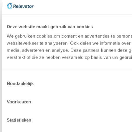
Lähetä
Ohjekeskus
Käytettyjen
varastoautomaatiojärjestelmien oppaat
Ympäristöpolitiikka
Näin edistämme kiertotalouden
Deze website maakt gebruik van cookies
mukaisia varastoautomaatioratkaisuja
We gebruiken cookies om content en advertenties te persona
Lähteet
Asiakastapaus käytettyjen
websiteverkeer te analyseren. Ook delen we informatie over 
varastoautomaatiojärjestelmien alalta
media, adverteren en analyse. Deze partners kunnen deze g
Capacity Calculator
Laskekaa, kuinka paljon tilaa
voitte säästää hissin varastoautomaatin avulla
verstrekt of die ze hebben verzameld op basis van uw gebru
Copyright © 2025 | Relevator Sverige AB | Kaikki
Toestemmingsselectie
oikeudet pidätetään |
Tietosuojakäytäntö
|
Yleiset ehdot
|
Noodzakelijk
Ura
|
Arvioi varastoautomaatio
|
Etusija koneissa
Voorkeuren
Statistieken