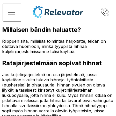
Valikko
Millaisen bändin haluatte?
Riippuen siitä, millaista toimintaa harjoitatte, teidän on
otettava huomioon, minkä tyyppistä hihnaa
kuljetinjärjestelmissänne tulisi käyttää.
Ratajärjestelmään sopivat hihnat
Jos kuljetinjärjestelmä on osa järjestelmää, jossa
käytetään sivulta tulevia hihnoja, työntölaitteita
(pushereita) ja ohjausauria, hihnan sivujen on oltava
jäykät ja tasaisesti kiristetyt kuljetinjärjestelmän
liukupöydälle, jotta hihna ei kulu. Myös hihnan kitkaa on
pidettävä mielessä, jotta hihna tai tavarat eivät vahingoitu
hihnalla sivuttaissiirron yhteydessä. Tämä hihnatyyppi
sopii myös hihnan varrella oleviin työpisteisiin, joissa
tavarat puretaan ja käsitellään.