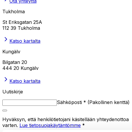
Ota yhteyttä
Tukholma
St Eriksgatan 25A
112 39 Tukholma
Katso kartalta
Kungälv
Bilgatan 20
444 20 Kungälv
Katso kartalta
Uutiskirje
Sähköposti
*
(
Pakollinen kenttä
)
Hyväksyn, että henkilötietojani käsitellään yhteydenottoa
varten.
Lue tietosuojakäytäntömme
*