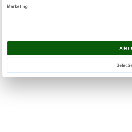
Marketing
Alles 
Selecti