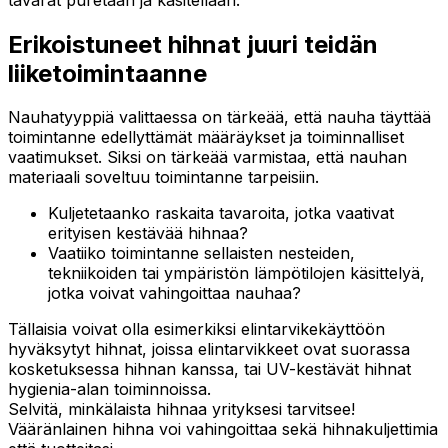
Erikoistuneet hihnat juuri teidän
liiketoimintaanne
Nauhatyyppiä valittaessa on tärkeää, että nauha täyttää
toimintanne edellyttämät määräykset ja toiminnalliset
vaatimukset. Siksi on tärkeää varmistaa, että nauhan
materiaali soveltuu toimintanne tarpeisiin.
Kuljetetaanko raskaita tavaroita, jotka vaativat
erityisen kestävää hihnaa?
Vaatiiko toimintanne sellaisten nesteiden,
tekniikoiden tai ympäristön lämpötilojen käsittelyä,
jotka voivat vahingoittaa nauhaa?
Tällaisia voivat olla esimerkiksi elintarvikekäyttöön
hyväksytyt hihnat, joissa elintarvikkeet ovat suorassa
kosketuksessa hihnan kanssa, tai UV-kestävät hihnat
hygienia-alan toiminnoissa.
Selvitä, minkälaista hihnaa yrityksesi tarvitsee!
Vääränlainen hihna voi vahingoittaa sekä hihnakuljettimia