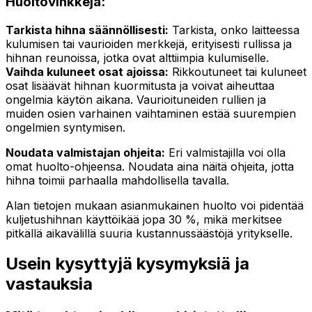
Huoltovinkkejä:
Tarkista hihna säännöllisesti:
Tarkista, onko laitteessa
kulumisen tai vaurioiden merkkejä, erityisesti rullissa ja
hihnan reunoissa, jotka ovat alttiimpia kulumiselle.
Vaihda kuluneet osat ajoissa:
Rikkoutuneet tai kuluneet
osat lisäävät hihnan kuormitusta ja voivat aiheuttaa
ongelmia käytön aikana. Vaurioituneiden rullien ja
muiden osien varhainen vaihtaminen estää suurempien
ongelmien syntymisen.
Noudata valmistajan ohjeita:
Eri valmistajilla voi olla
omat huolto-ohjeensa. Noudata aina näitä ohjeita, jotta
hihna toimii parhaalla mahdollisella tavalla.
Alan tietojen mukaan asianmukainen huolto voi pidentää
kuljetushihnan käyttöikää jopa 30 %, mikä merkitsee
pitkällä aikavälillä suuria kustannussäästöjä yritykselle.
Usein kysyttyjä kysymyksiä ja
vastauksia