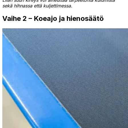
Liian suuri kireys voi aiheuttaa tarpeetonta kulumista
sekä hihnassa että kuljettimessa.
Vaihe 2 – Koeajo ja hienosäätö