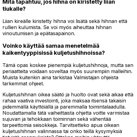
Mitä tapahtuu, jos hihna on kiristetty liian
tiukalle?
Liian kireälle kiristetty hihna voi lisätä sekä hihnan että
rullien kulumista. Se voi myös aiheuttaa hihnan
vinoutumisen ja epätasapainon.
Voinko käyttää samaa menetelmää
kaikentyyppisissä kuljetushihnoissa?
Tämä opas koskee pienempiä kuljetushihnoja, mutta sen
periaatteita voidaan soveltaa myös suurempiin malleihin.
Muista kuitenkin aina tarkistaa Valmistajan ohjeista
tarkemmat ohjeet.
Kuljetushihnan oikea säätö ja huolto ovat sekä aikaa että
rahaa vaativa investointi, joka maksaa itsensä takaisin
pidemmällä käyttöiällä ja paremmalla toimintalaadulla.
Noudattamalla tätä vaiheittaista ohjetta voitte varmistaa
sujuvan ja tehokkaan toiminnan sekä vähentää
tarpeettomia seisokkeja. Tarvitsetteko apua oikean
kuljetushihnan valinnassa tai onko teillä kysymyksiä