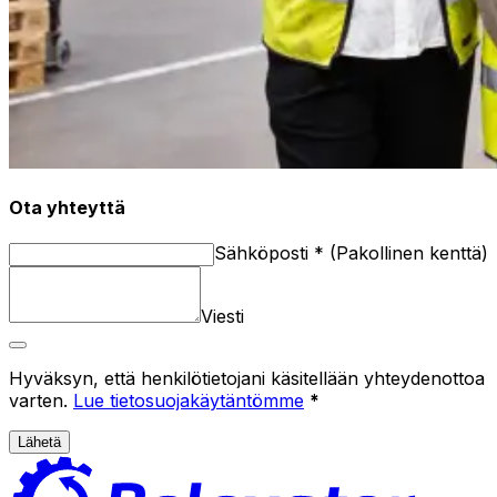
Ota yhteyttä
Sähköposti
*
(
Pakollinen kenttä
)
Viesti
Hyväksyn, että henkilötietojani käsitellään yhteydenottoa
varten.
Lue tietosuojakäytäntömme
*
Lähetä