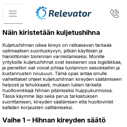
Valikko
Näin kiristetään kuljetushihna
Kuljetushihnan oikea kireys on ratkaisevan tärkeää
optimaalisen suorituskyvyn, pitkän käyttöiän ja
häiriöttömän toiminnan varmistamiseksi. Monille
yrityksille kuljetushihnat ovat keskeinen osa logistiikkaa,
ja pienetkin viat voivat johtaa tuotannon seisokkeihin ja
kustannusten nousuun. Tämä opas antaa sinulle
vaiheittaiset ohjeet kuljetushihnan kireyden säätämiseen
helposti ja tehokkaasti, mukaan lukien tärkeitä
huoltovinkkejä hihnan pitämiseksi huippukunnossa.
Tässä käymme läpi sekä perus tarkastuksen
suorittamisen, kireyden säätämisen että huoltovinkit
kalliiden korjausten välttämiseksi.
Vaihe 1 – Hihnan kireyden säätö