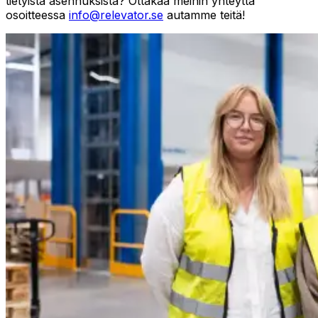
tietyistä asennuksista? Ottakaa meihin yhteyttä
osoitteessa
info@relevator.se
autamme teitä!