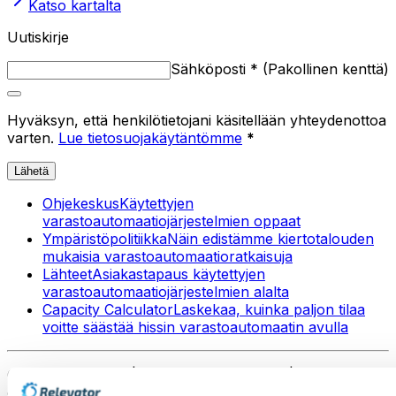
Katso kartalta
Uutiskirje
Sähköposti
*
(
Pakollinen kenttä
)
Hyväksyn, että henkilötietojani käsitellään yhteydenottoa
varten.
Lue tietosuojakäytäntömme
*
Lähetä
Ohjekeskus
Käytettyjen
varastoautomaatiojärjestelmien oppaat
Ympäristöpolitiikka
Näin edistämme kiertotalouden
mukaisia varastoautomaatioratkaisuja
Lähteet
Asiakastapaus käytettyjen
varastoautomaatiojärjestelmien alalta
Capacity Calculator
Laskekaa, kuinka paljon tilaa
voitte säästää hissin varastoautomaatin avulla
Copyright © 2025 | Relevator Sverige AB | Kaikki
oikeudet pidätetään |
Tietosuojakäytäntö
|
Yleiset ehdot
|