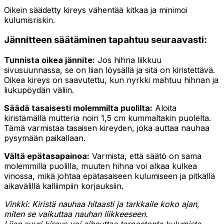
Oikein säädetty kireys vähentää kitkaa ja minimoi
kulumisriskin.
Jännitteen säätäminen tapahtuu seuraavasti:
Tunnista oikea jännite:
Jos hihna liikkuu
sivusuunnassa, se on liian löysällä ja sitä on kiristettävä.
Oikea kireys on saavutettu, kun nyrkki mahtuu hihnan ja
liukupöydän väliin.
Säädä tasaisesti molemmilta puolilta:
Aloita
kiristämällä mutteria noin 1,5 cm kummaltakin puolelta.
Tämä varmistaa tasaisen kireyden, joka auttaa nauhaa
pysymään paikallaan.
Vältä epätasapainoa:
Varmista, että säätö on sama
molemmilla puolilla, muuten hihna voi alkaa kulkea
vinossa, mikä johtaa epätasaiseen kulumiseen ja pitkällä
aikavälillä kalliimpiin korjauksiin.
Vinkki: Kiristä nauhaa hitaasti ja tarkkaile koko ajan,
miten se vaikuttaa nauhan liikkeeseen.