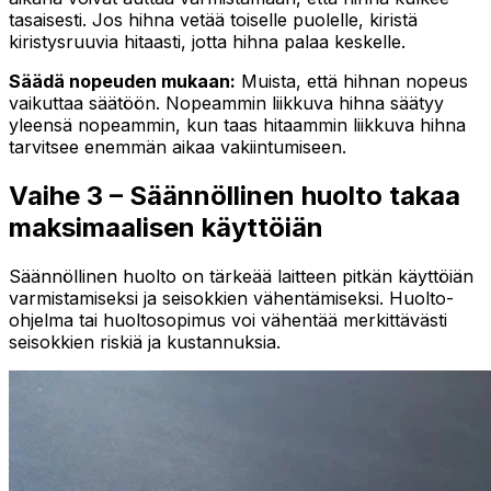
tasaisesti. Jos hihna vetää toiselle puolelle, kiristä
kiristysruuvia hitaasti, jotta hihna palaa keskelle.
Säädä nopeuden mukaan:
Muista, että hihnan nopeus
vaikuttaa säätöön. Nopeammin liikkuva hihna säätyy
yleensä nopeammin, kun taas hitaammin liikkuva hihna
tarvitsee enemmän aikaa vakiintumiseen.
Vaihe 3 – Säännöllinen huolto takaa
maksimaalisen käyttöiän
Säännöllinen huolto on tärkeää laitteen pitkän käyttöiän
varmistamiseksi ja seisokkien vähentämiseksi. Huolto-
ohjelma tai huoltosopimus voi vähentää merkittävästi
seisokkien riskiä ja kustannuksia.