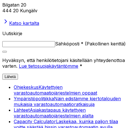
Bilgatan 20
444 20 Kungälv
Katso kartalta
Uutiskirje
Sähköposti
*
(
Pakollinen kenttä
)
Hyväksyn, että henkilötietojani käsitellään yhteydenottoa
varten.
Lue tietosuojakäytäntömme
*
Lähetä
Ohjekeskus
Käytettyjen
varastoautomaatiojärjestelmien oppaat
Ympäristöpolitiikka
Näin edistämme kiertotalouden
mukaisia varastoautomaatioratkaisuja
Lähteet
Asiakastapaus käytettyjen
varastoautomaatiojärjestelmien alalta
Capacity Calculator
Laskekaa, kuinka paljon tilaa
voitte säästää hissin varastoautomaatin avulla