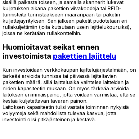
sisällä paikasta toiseen, ja samalla skannerit lukevat
kuljetuksen aikana pakettien viivakoodeja tai RFID-
tunnisteita tunnistaakseen määränpään tai paketin
kuljettajayrityksen. Sen jälkeen paketit pudotetaan eri
rullakuljettimiin (joita kutsutaan usein lajittelukouruiksi),
joissa ne kerätään rullakontteihin.
Huomioitavat seikat ennen
investoimista
pakettien lajittelu
Kun investoidaan verkkokaupan lajittelujärjestelmään, on
tärkeää arvioida tunnissa tai päivässä lajiteltavien
pakettien määrä, sillä lajitteluaika vaihtelee laitteiden ja
niiden kapasiteetin mukaan. On myös tärkeää arvioida
laitoksen enimmäispaino, jotta voidaan varmistaa, että se
kestää kuljetettavan tavaran painon.
Laitoksen kapasiteetin tulisi vastata toiminnan nykyisiä
volyymeja sekä mahdollista tulevaa kasvua, jotta
investointi olisi pitkäjänteinen ja kestävä.