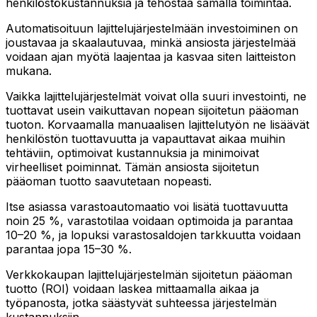
henkilöstökustannuksia ja tehostaa samalla toimintaa.
Automatisoituun lajittelujärjestelmään investoiminen on
joustavaa ja skaalautuvaa, minkä ansiosta järjestelmää
voidaan ajan myötä laajentaa ja kasvaa siten laitteiston
mukana.
Vaikka lajittelujärjestelmät voivat olla suuri investointi, ne
tuottavat usein vaikuttavan nopean sijoitetun pääoman
tuoton. Korvaamalla manuaalisen lajittelutyön ne lisäävät
henkilöstön tuottavuutta ja vapauttavat aikaa muihin
tehtäviin, optimoivat kustannuksia ja minimoivat
virheelliset poiminnat. Tämän ansiosta sijoitetun
pääoman tuotto saavutetaan nopeasti.
Itse asiassa varastoautomaatio voi lisätä tuottavuutta
noin 25 %, varastotilaa voidaan optimoida ja parantaa
10–20 %, ja lopuksi varastosaldojen tarkkuutta voidaan
parantaa jopa 15–30 %.
Verkkokaupan lajittelujärjestelmän sijoitetun pääoman
tuotto (ROI) voidaan laskea mittaamalla aikaa ja
työpanosta, jotka säästyvät suhteessa järjestelmän
kustannuksiin.