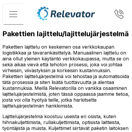
Valikko
Pakettien lajittelu/lajittelujärjestelmä
Pakettien lajittelu on keskeinen osa verkkokaupan
logistiikkaa ja tavarankäsittelyä. Manuaalinen lajittelu on
aina ollut yleinen käytäntö verkkokaupassa, mutta se on
sekä aikaa vievä että tehoton prosessi, joka voi johtaa
virheisiin, viivästyksiin ja korkeisiin kustannuksiin.
Pakettien lajittelujärjestelmä voi tehostaa ja automatisoida
tätä prosessia ja siten lisätä tuottavuutta ja alentaa
kustannuksia. Meillä Relevatorilla on vankka osaaminen
lajittelujärjestelmistä, joten tässä oppaassa jaamme tietoa,
josta voi olla hyötyä teille, jotka harkitsette
lajittelujärjestelmän hankkimista.
Lajittelujärjestelmä koostuu useista eri osista, kuten
hihnakuljettimista, rullakuljettimista, optisista laitteista,
työntäjistä ja muista. Kuljettimet siirtävät paketin laitoksen