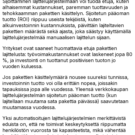
Sijoittaminen lajittelujärjestelmään voi tuoda etuja, kuten
alhaisemmat kustannukset, paremman tuottavuuden ja
tehokkaamman pakettien käsittelyn. Sijoitetun pääoman
tuotto (ROI) riippuu useista tekijöistä, kuten
alkuinvestoinnin kustannuksista, päivittäin lajiteltavien
pakettien määrästä sekä ajasta, joka säästyy käyttämällä
lajittelujärjestelmää manuaalisen lajittelun sijaan.
Yritykset ovat saaneet huomattavia etuja pakettien
lajittelusta: työvoimakustannukset ovat laskeneet jopa 80
%, ja investointi on tuottanut positiivisen tuoton jo
vuoden kuluessa.
Jos pakettien käsittelymäärä nousee suureksi tunnissa,
investoinnin tuotto voi olla erittäin nopea, joissakin
tapauksissa jopa alle vuodessa. Yleensä verkkokaupan
lajittelujärjestelmän sijoitetun pääoman tuotto (kun
lajitellaan muutama sata pakettia päivässä) saavutetaan
muutamassa vuodessa.
Yksi automatisoitujen lajittelujärjestelmien merkittävistä
eduista on, että ne toimivat keskeytyksettä riippumatta
henkilöstön vuorosta tai kapasiteetista, mikä vähentää