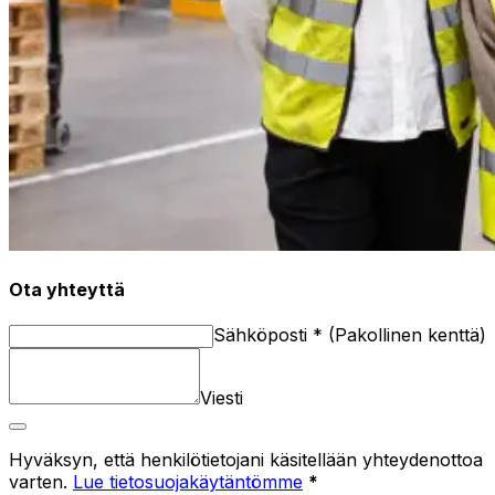
Ota yhteyttä
Sähköposti
*
(
Pakollinen kenttä
)
Viesti
Hyväksyn, että henkilötietojani käsitellään yhteydenottoa
varten.
Lue tietosuojakäytäntömme
*