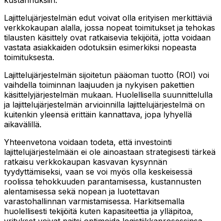
Lajittelujärjestelmän edut voivat olla erityisen merkittäviä
verkkokaupan alalla, jossa nopeat toimitukset ja tehokas
tilausten käsittely ovat ratkaisevia tekijöitä, jotta voidaan
vastata asiakkaiden odotuksiin esimerkiksi nopeasta
toimituksesta.
Lajittelujärjestelmän sijoitetun pääoman tuotto (ROI) voi
vaihdella toiminnan laajuuden ja nykyisen pakettien
käsittelyjärjestelmän mukaan. Huolellisella suunnittelulla
ja lajittelujärjestelmän arvioinnilla lajittelujärjestelmä on
kuitenkin yleensä erittäin kannattava, jopa lyhyellä
aikavälillä.
Yhteenvetona voidaan todeta, että investointi
lajittelujärjestelmään ei ole ainoastaan strategisesti tärkeä
ratkaisu verkkokaupan kasvavan kysynnän
tyydyttämiseksi, vaan se voi myös olla keskeisessä
roolissa tehokkuuden parantamisessa, kustannusten
alentamisessa sekä nopean ja luotettavan
varastohallinnan varmistamisessa. Harkitsemalla
huolellisesti tekijöitä kuten kapasiteettia ja ylläpitoa,
yritykset voivat paitsi optimoida logistiikkaprosessinsa