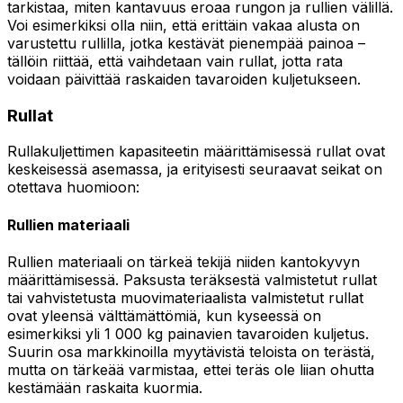
tarkistaa, miten kantavuus eroaa rungon ja rullien välillä.
Voi esimerkiksi olla niin, että erittäin vakaa alusta on
varustettu rullilla, jotka kestävät pienempää painoa –
tällöin riittää, että vaihdetaan vain rullat, jotta rata
voidaan päivittää raskaiden tavaroiden kuljetukseen.
Rullat
Rullakuljettimen kapasiteetin määrittämisessä rullat ovat
keskeisessä asemassa, ja erityisesti seuraavat seikat on
otettava huomioon:
Rullien materiaali
Rullien materiaali on tärkeä tekijä niiden kantokyvyn
määrittämisessä. Paksusta teräksestä valmistetut rullat
tai vahvistetusta muovimateriaalista valmistetut rullat
ovat yleensä välttämättömiä, kun kyseessä on
esimerkiksi yli 1 000 kg painavien tavaroiden kuljetus.
Suurin osa markkinoilla myytävistä teloista on terästä,
mutta on tärkeää varmistaa, ettei teräs ole liian ohutta
kestämään raskaita kuormia.