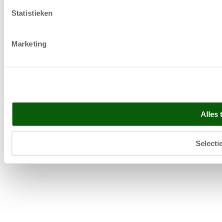
Statistieken
Marketing
Alles 
Selecti