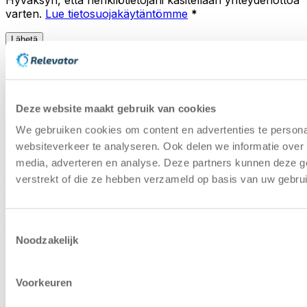
Hyväksyn, että henkilötietojani käsitellään yhteydenottoa
varten.
Lue tietosuojakäytäntömme
*
Lähetä
Ohjekeskus
Käytettyjen
varastoautomaatiojärjestelmien oppaat
Ympäristöpolitiikka
Näin edistämme kiertotalouden
mukaisia varastoautomaatioratkaisuja
Deze website maakt gebruik van cookies
Lähteet
Asiakastapaus käytettyjen
We gebruiken cookies om content en advertenties te persona
varastoautomaatiojärjestelmien alalta
Capacity Calculator
Laskekaa, kuinka paljon tilaa
websiteverkeer te analyseren. Ook delen we informatie over 
voitte säästää hissin varastoautomaatin avulla
media, adverteren en analyse. Deze partners kunnen deze g
verstrekt of die ze hebben verzameld op basis van uw gebru
Copyright © 2025 | Relevator Sverige AB | Kaikki
oikeudet pidätetään |
Tietosuojakäytäntö
|
Yleiset ehdot
|
Ura
|
Arvioi varastoautomaatio
|
Etusija koneissa
Toestemmingsselectie
Noodzakelijk
Voorkeuren