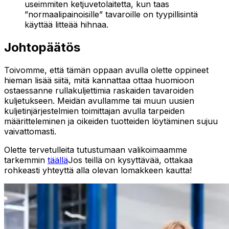
useimmiten ketjuvetolaitetta, kun taas
”normaalipainoisille” tavaroille on tyypillisintä
käyttää litteää hihnaa.
Johtopäätös
Toivomme, että tämän oppaan avulla olette oppineet
hieman lisää siitä, mitä kannattaa ottaa huomioon
ostaessanne rullakuljettimia raskaiden tavaroiden
kuljetukseen. Meidän avullamme tai muun uusien
kuljetinjärjestelmien toimittajan avulla tarpeiden
määritteleminen ja oikeiden tuotteiden löytäminen sujuu
vaivattomasti.
Olette tervetulleita tutustumaan valikoimaamme
tarkemmin
täällä
Jos teillä on kysyttävää, ottakaa
rohkeasti yhteyttä alla olevan lomakkeen kautta!