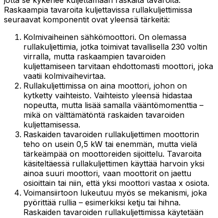
jotta se kykenee kuljettamaan raskaita tavaroita.
Raskaampia tavaroita kuljettavissa rullakuljettimissa
seuraavat komponentit ovat yleensä tärkeitä:
Kolmivaiheinen sähkömoottori. On olemassa
rullakuljettimia, jotka toimivat tavallisella 230 voltin
virralla, mutta raskaampien tavaroiden
kuljettamiseen tarvitaan ehdottomasti moottori, joka
vaatii kolmivaihevirtaa.
Rullakuljettimissa on aina moottori, johon on
kytketty vaihteisto. Vaihteisto yleensä hidastaa
nopeutta, mutta lisää samalla vääntömomenttia –
mikä on välttämätöntä raskaiden tavaroiden
kuljettamisessa.
Raskaiden tavaroiden rullakuljettimen moottorin
teho on usein 0,5 kW tai enemmän, mutta vielä
tärkeämpää on moottoreiden sijoittelu. Tavaroita
käsiteltäessä rullakuljettimen käyttää harvoin yksi
ainoa suuri moottori, vaan moottorit on jaettu
osioittain tai niin, että yksi moottori vastaa x osiota.
Voimansiirtoon lukeutuu myös se mekanismi, joka
pyörittää rullia – esimerkiksi ketju tai hihna.
Raskaiden tavaroiden rullakuljettimissa käytetään