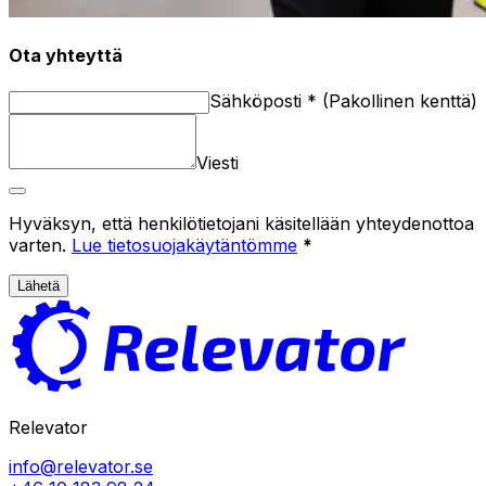
Ota yhteyttä
Sähköposti
*
(
Pakollinen kenttä
)
Viesti
Hyväksyn, että henkilötietojani käsitellään yhteydenottoa
varten.
Lue tietosuojakäytäntömme
*
Lähetä
Relevator
info@relevator.se