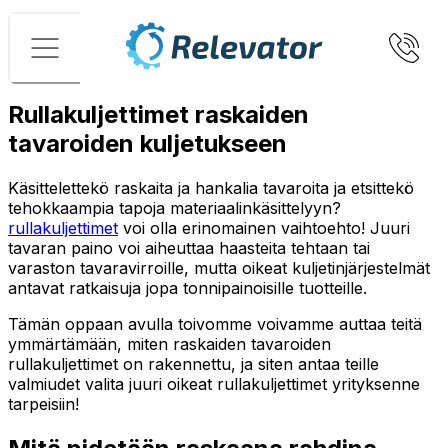
Valikko
Rullakuljettimet raskaiden
tavaroiden kuljetukseen
Käsittelettekö raskaita ja hankalia tavaroita ja etsittekö
tehokkaampia tapoja materiaalinkäsittelyyn?
rullakuljettimet
voi olla erinomainen vaihtoehto! Juuri
tavaran paino voi aiheuttaa haasteita tehtaan tai
varaston tavaravirroille, mutta oikeat kuljetinjärjestelmät
antavat ratkaisuja jopa tonnipainoisille tuotteille.
Tämän oppaan avulla toivomme voivamme auttaa teitä
ymmärtämään, miten raskaiden tavaroiden
rullakuljettimet on rakennettu, ja siten antaa teille
valmiudet valita juuri oikeat rullakuljettimet yrityksenne
tarpeisiin!