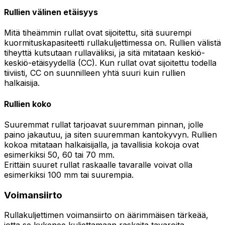
Rullien välinen etäisyys
Mitä tiheämmin rullat ovat sijoitettu, sitä suurempi
kuormituskapasiteetti rullakuljettimessa on. Rullien välistä
tiheyttä kutsutaan rullaväliksi, ja sitä mitataan keskiö-
keskiö-etäisyydellä (CC). Kun rullat ovat sijoitettu todella
tiiviisti, CC on suunnilleen yhtä suuri kuin rullien
halkaisija.
Rullien koko
Suuremmat rullat tarjoavat suuremman pinnan, jolle
paino jakautuu, ja siten suuremman kantokyvyn. Rullien
kokoa mitataan halkaisijalla, ja tavallisia kokoja ovat
esimerkiksi 50, 60 tai 70 mm.
Erittäin suuret rullat raskaalle tavaralle voivat olla
esimerkiksi 100 mm tai suurempia.
Voimansiirto
Rullakuljettimen voimansiirto on äärimmäisen tärkeää,