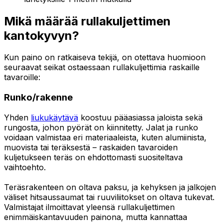
Mikä määrää rullakuljettimen
kantokyvyn?
Kun paino on ratkaiseva tekijä, on otettava huomioon
seuraavat seikat ostaessaan rullakuljettimia raskaille
tavaroille:
Runko/rakenne
Yhden
liukukäytävä
koostuu pääasiassa jaloista sekä
rungosta, johon pyörät on kiinnitetty. Jalat ja runko
voidaan valmistaa eri materiaaleista, kuten alumiinista,
muovista tai teräksestä – raskaiden tavaroiden
kuljetukseen teräs on ehdottomasti suositeltava
vaihtoehto.
Teräsrakenteen on oltava paksu, ja kehyksen ja jalkojen
väliset hitsaussaumat tai ruuviliitokset on oltava tukevat.
Valmistajat ilmoittavat yleensä rullakuljettimen
enimmäiskantavuuden painona, mutta kannattaa