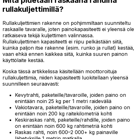
Mitä pidetään raskaana rahdina
rullakuljettimillä?
Rullakuljettimien rakenne on pohjimmiltaan suunniteltu
raskaalle tavaralle, joten painokapasiteetti ei yleensä ole
ratkaiseva tekijä kuljettimen valinnassa.
Rullakuljettimen kapasiteetti ei riipu pelkästään siitä,
kuinka paljon itse rakenne (esim. runko ja rullat) kestää,
vaan ehkä ennen kaikkea siitä, kuinka suuren painon
käyttölaite kestää.
Koska tässä artikkelissa käsitellään moottoroituja
rullakuljettimia, niiden kapasiteetti luokitellaan yleensä
suunnilleen seuraavasti:
Kevytrahti, paketeille/tavaroille, joiden paino on
enintään noin 25 kg per 1 metri raideväliä
Vakiotavara, paketeille/tavaroille, joiden paino on
enintään noin 200 kg raitekilometriä kohti
Keskiraskas rahti, paketeille/rahdille, joiden paino
on enintään noin 600 kg rahtimetriä kohti
Raskas rahti, noin 600–2 000+ kg painaville
lähetyksille 1 metrin matkalla