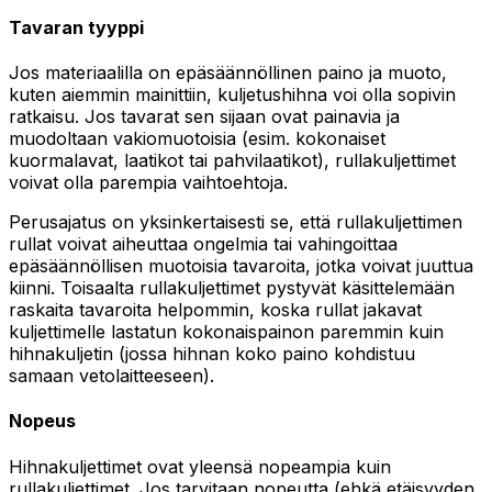
Tavaran tyyppi
Jos materiaalilla on epäsäännöllinen paino ja muoto,
kuten aiemmin mainittiin, kuljetushihna voi olla sopivin
ratkaisu. Jos tavarat sen sijaan ovat painavia ja
muodoltaan vakiomuotoisia (esim. kokonaiset
kuormalavat, laatikot tai pahvilaatikot), rullakuljettimet
voivat olla parempia vaihtoehtoja.
Perusajatus on yksinkertaisesti se, että rullakuljettimen
rullat voivat aiheuttaa ongelmia tai vahingoittaa
epäsäännöllisen muotoisia tavaroita, jotka voivat juuttua
kiinni. Toisaalta rullakuljettimet pystyvät käsittelemään
raskaita tavaroita helpommin, koska rullat jakavat
kuljettimelle lastatun kokonaispainon paremmin kuin
hihnakuljetin (jossa hihnan koko paino kohdistuu
samaan vetolaitteeseen).
Nopeus
Hihnakuljettimet ovat yleensä nopeampia kuin
rullakuljettimet. Jos tarvitaan nopeutta (ehkä etäisyyden