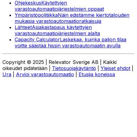
Ohjekeskus
Käytettyjen
varastoautomaatiojärjestelmien oppaat
Ympäristöpolitiikka
Näin edistämme kiertotalouden
mukaisia varastoautomaatioratkaisuja
Lähteet
Asiakastapaus käytettyjen
varastoautomaatiojärjestelmien alalta
Capacity Calculator
Laskekaa, kuinka paljon tilaa
voitte säästää hissin varastoautomaatin avulla
Copyright © 2025 | Relevator Sverige AB | Kaikki
oikeudet pidätetään |
Tietosuojakäytäntö
|
Yleiset ehdot
|
Ura
|
Arvioi varastoautomaatio
|
Etusija koneissa