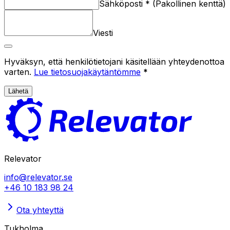
Sähköposti
*
(
Pakollinen kenttä
)
Viesti
Hyväksyn, että henkilötietojani käsitellään yhteydenottoa
varten.
Lue tietosuojakäytäntömme
*
Lähetä
Relevator
info@relevator.se
+46 10 183 98 24
Ota yhteyttä
Tukholma