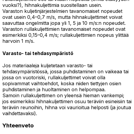
vuoksi?), hihnakuljettimia suositellaan usein.
Varaston kuljetinjärjestelmien tavanomaiset nopeudet
ovat usein 0,4–0,7 m/s, mutta hihnakuljettimet voivat
saavuttaa ongelmitta jopa yli 1, 5 ja 10 m/s:n nopeudet.
Varaston rullakuljettimien tavanomaiset nopeudet ovat
esimerkiksi 0,15–0,4 m/s; rullakuljettimien nopeus ylittää
harvoin 1 m/s.
Varasto- tai tehdasympäristö
Jos materiaaleja kuljetetaan varasto- tai
tehdasympäristössä, jossa puhdistaminen on vaikeaa tai
jossa on vuotoriski, rullakuljettimet voivat olla
sopivammat vaihtoehdot, koska niiden tiettyjen osien
puhdistaminen ja huoltaminen on helpompaa.
Samoin rullakuljettimen on yleensä hieman vankempi;
jos esimerkiksi hihnakuljettimen osuu teräviin esineisiin tai
teräviin reunoihin, hihna voi vaurioitua helposti (ja joutua
vaihdettavaksi).
Yhteenveto