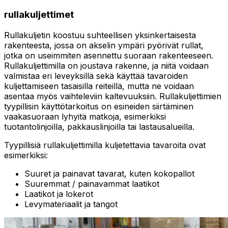
rullakuljettimet
Rullakuljetin koostuu suhteellisen yksinkertaisesta
rakenteesta, jossa on akselin ympäri pyörivät rullat,
jotka on useimmiten asennettu suoraan rakenteeseen.
Rullakuljettimilla on joustava rakenne, ja niitä voidaan
valmistaa eri leveyksillä sekä käyttää tavaroiden
kuljettamiseen tasaisilla reiteillä, mutta ne voidaan
asentaa myös vaihteleviin kaltevuuksiin. Rullakuljettimien
tyypillisin käyttötarkoitus on esineiden siirtäminen
vaakasuoraan lyhyitä matkoja, esimerkiksi
tuotantolinjoilla, pakkauslinjoilla tai lastausalueilla.
Tyypillisiä rullakuljettimilla kuljetettavia tavaroita ovat
esimerkiksi:
Suuret ja painavat tavarat, kuten kokopallot
Suuremmat / painavammat laatikot
Laatikot ja lokerot
Levymateriaalit ja tangot