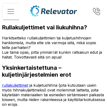
Valikko
Rullakuljettimet vai liukuhihna?
Harkitsetteko rullakuljettimien tai kuljetushihnojen
hankkimista, mutta ette ole varmoja siitä, mikä sopisi
teille parhaiten?
Lue tämä opas, jotta ymmärrät kunkin ratkaisun edut ja
haitat. Toivottavasti siitä on apua!
Yksinkertaistettuna –
kuljetinjärjestelmien erot
rullakuljettimet
ja kuljetushihna (jota kutsutaan usein
myös hihnakuljettimeksi) ovat molemmat laitteita, joita
käytetään materiaalien tai esineiden siirtämiseen paikasta
toiseen, mutta niiden rakenteessa ja käyttötarkoituksessa
on eroja.