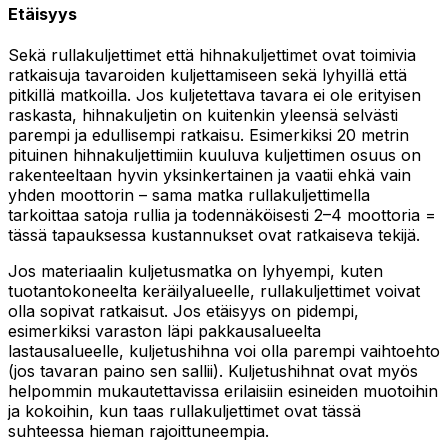
Etäisyys
Sekä rullakuljettimet että hihnakuljettimet ovat toimivia
ratkaisuja tavaroiden kuljettamiseen sekä lyhyillä että
pitkillä matkoilla. Jos kuljetettava tavara ei ole erityisen
raskasta, hihnakuljetin on kuitenkin yleensä selvästi
parempi ja edullisempi ratkaisu. Esimerkiksi 20 metrin
pituinen hihnakuljettimiin kuuluva kuljettimen osuus on
rakenteeltaan hyvin yksinkertainen ja vaatii ehkä vain
yhden moottorin – sama matka rullakuljettimella
tarkoittaa satoja rullia ja todennäköisesti 2–4 moottoria =
tässä tapauksessa kustannukset ovat ratkaiseva tekijä.
Jos materiaalin kuljetusmatka on lyhyempi, kuten
tuotantokoneelta keräilyalueelle, rullakuljettimet voivat
olla sopivat ratkaisut. Jos etäisyys on pidempi,
esimerkiksi varaston läpi pakkausalueelta
lastausalueelle, kuljetushihna voi olla parempi vaihtoehto
(jos tavaran paino sen sallii). Kuljetushihnat ovat myös
helpommin mukautettavissa erilaisiin esineiden muotoihin
ja kokoihin, kun taas rullakuljettimet ovat tässä
suhteessa hieman rajoittuneempia.