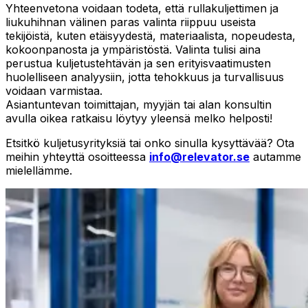
Yhteenvetona voidaan todeta, että rullakuljettimen ja
liukuhihnan välinen paras valinta riippuu useista
tekijöistä, kuten etäisyydestä, materiaalista, nopeudesta,
kokoonpanosta ja ympäristöstä. Valinta tulisi aina
perustua kuljetustehtävän ja sen erityisvaatimusten
huolelliseen analyysiin, jotta tehokkuus ja turvallisuus
voidaan varmistaa.
Asiantuntevan toimittajan, myyjän tai alan konsultin
avulla oikea ratkaisu löytyy yleensä melko helposti!
Etsitkö kuljetusyrityksiä tai onko sinulla kysyttävää? Ota
meihin yhteyttä osoitteessa
info@relevator.se
autamme
mielellämme.