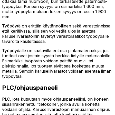
ottakaa tämä huomioon, kun tarkastelette paternoste-
työpöytää. Koneen syvyys on esimerkiksi 1 600 mm,
mutta työpöytä mukaan lukien syvyys on usein 1 900
mm.
Työpöytä on erittäin käytännöllinen sekä varastoinnissa
että keräilyssä, sillä sen voi vetää ulos ja asettaa
karusellivarastoihin täytetyt varastolaatikot työpöydälle
tavaroita käsiteltäessä.
Työpöydälle on saatavilla erilaisia pintamateriaaleja, jos
tuotteet ovat jostain syystä herkkiä tietyille materiaaleille.
Esimerkiksi työpöytä voidaan peittää muovi- tai
pleksipinnalla, jos tuotteet eivät saa koskettaa muuta
metallia. Samoin karusellivarastot voidaan asentaa ilman
työpöytää.
PLC/ohjauspaneeli
PLC, jota kutsutaan myös ohjauspaneeliksi, on koneen
sisäänrakennettu ”tietokone”, jonka avulla konetta
voidaan ohjata. Karusellivarastojen manuaalinen ohjaus
tarkoittaa useimmiten sitä, että käyttäjä syöttää