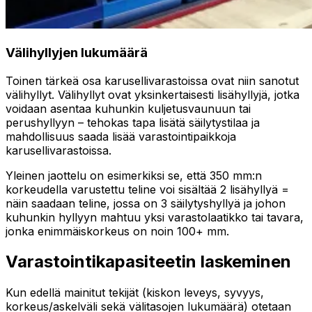
Välihyllyjen lukumäärä
Toinen tärkeä osa karusellivarastoissa ovat niin sanotut
välihyllyt. Välihyllyt ovat yksinkertaisesti lisähyllyjä, jotka
voidaan asentaa kuhunkin kuljetusvaunuun tai
perushyllyyn – tehokas tapa lisätä säilytystilaa ja
mahdollisuus saada lisää varastointipaikkoja
karusellivarastoissa.
Yleinen jaottelu on esimerkiksi se, että 350 mm:n
korkeudella varustettu teline voi sisältää 2 lisähyllyä =
näin saadaan teline, jossa on 3 säilytyshyllyä ja johon
kuhunkin hyllyyn mahtuu yksi varastolaatikko tai tavara,
jonka enimmäiskorkeus on noin 100+ mm.
Varastointikapasiteetin laskeminen
Kun edellä mainitut tekijät (kiskon leveys, syvyys,
korkeus/askelväli sekä välitasojen lukumäärä) otetaan