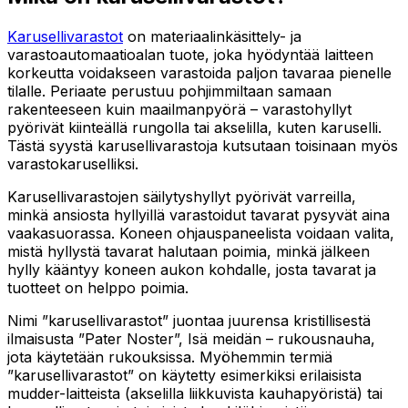
Karusellivarastot
on materiaalinkäsittely- ja
varastoautomaatioalan tuote, joka hyödyntää laitteen
korkeutta voidakseen varastoida paljon tavaraa pienelle
tilalle. Periaate perustuu pohjimmiltaan samaan
rakenteeseen kuin maailmanpyörä – varastohyllyt
pyörivät kiinteällä rungolla tai akselilla, kuten karuselli.
Tästä syystä karusellivarastoja kutsutaan toisinaan myös
varastokaruselliksi.
Karusellivarastojen säilytyshyllyt pyörivät varreilla,
minkä ansiosta hyllyillä varastoidut tavarat pysyvät aina
vaakasuorassa. Koneen ohjauspaneelista voidaan valita,
mistä hyllystä tavarat halutaan poimia, minkä jälkeen
hylly kääntyy koneen aukon kohdalle, josta tavarat ja
tuotteet on helppo poimia.
Nimi ”karusellivarastot” juontaa juurensa kristillisestä
ilmaisusta ”Pater Noster”, Isä meidän – rukousnauha,
jota käytetään rukouksissa. Myöhemmin termiä
”karusellivarastot” on käytetty esimerkiksi erilaisista
mudder-laitteista (akselilla liikkuvista kauhapyöristä) tai