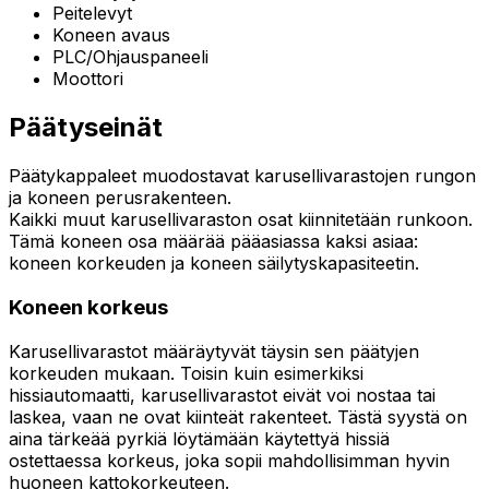
Peitelevyt
Koneen avaus
PLC/Ohjauspaneeli
Moottori
Päätyseinät
Päätykappaleet muodostavat karusellivarastojen rungon
ja koneen perusrakenteen.
Kaikki muut karusellivaraston osat kiinnitetään runkoon.
Tämä koneen osa määrää pääasiassa kaksi asiaa:
koneen korkeuden ja koneen säilytyskapasiteetin.
Koneen korkeus
Karusellivarastot määräytyvät täysin sen päätyjen
korkeuden mukaan. Toisin kuin esimerkiksi
hissiautomaatti, karusellivarastot eivät voi nostaa tai
laskea, vaan ne ovat kiinteät rakenteet. Tästä syystä on
aina tärkeää pyrkiä löytämään käytettyä hissiä
ostettaessa korkeus, joka sopii mahdollisimman hyvin
huoneen kattokorkeuteen.