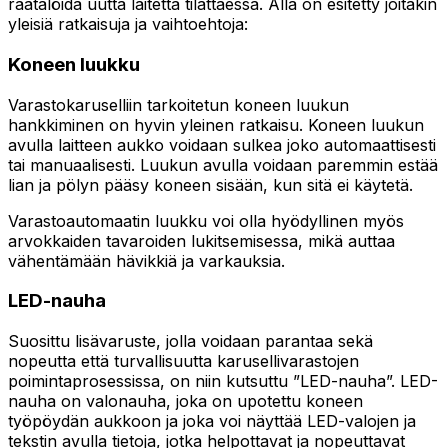
räätälöidä uutta laitetta tilattaessa. Alla on esitetty joitakin
yleisiä ratkaisuja ja vaihtoehtoja:
Koneen luukku
Varastokaruselliin tarkoitetun koneen luukun
hankkiminen on hyvin yleinen ratkaisu. Koneen luukun
avulla laitteen aukko voidaan sulkea joko automaattisesti
tai manuaalisesti. Luukun avulla voidaan paremmin estää
lian ja pölyn pääsy koneen sisään, kun sitä ei käytetä.
Varastoautomaatin luukku voi olla hyödyllinen myös
arvokkaiden tavaroiden lukitsemisessa, mikä auttaa
vähentämään hävikkiä ja varkauksia.
LED-nauha
Suosittu lisävaruste, jolla voidaan parantaa sekä
nopeutta että turvallisuutta karusellivarastojen
poimintaprosessissa, on niin kutsuttu ”LED-nauha”. LED-
nauha on valonauha, joka on upotettu koneen
työpöydän aukkoon ja joka voi näyttää LED-valojen ja
tekstin avulla tietoja, jotka helpottavat ja nopeuttavat