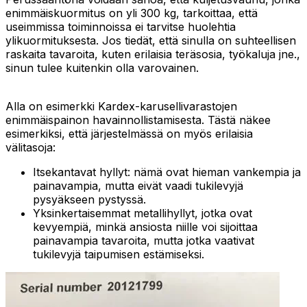
enimmäiskuormitus on yli 300 kg, tarkoittaa, että
useimmissa toiminnoissa ei tarvitse huolehtia
ylikuormituksesta. Jos tiedät, että sinulla on suhteellisen
raskaita tavaroita, kuten erilaisia teräsosia, työkaluja jne.,
sinun tulee kuitenkin olla varovainen.
Alla on esimerkki Kardex-karusellivarastojen
enimmäispainon havainnollistamisesta. Tästä näkee
esimerkiksi, että järjestelmässä on myös erilaisia
välitasoja:
Itsekantavat hyllyt: nämä ovat hieman vankempia ja
painavampia, mutta eivät vaadi tukilevyjä
pysyäkseen pystyssä.
Yksinkertaisemmat metallihyllyt, jotka ovat
kevyempiä, minkä ansiosta niille voi sijoittaa
painavampia tavaroita, mutta jotka vaativat
tukilevyjä taipumisen estämiseksi.