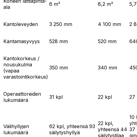
Koneen lattiapinta-
6 m²
8,2 m²
5,7
ala
Kantoleveyden
3 250 mm
4 100 mm
2 
Kantamasyvyys
528 mm
520 mm
64
Kantokorkeus /
nousukulma
350 mm
340 mm
45
(vapaa
varastointikorkeus)
Operaattoreiden
31 kpl
22 kpl
27 
lukumäärä
10 
22 kpl,
yh
Välihyllyjen
62 kpl, yhteensä 93
yhteensä 44
37 
lukumäärä
säilytyshyllyä
säilytystilaa
pin