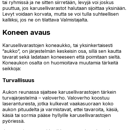
tai ryhmissä ja ne sitten siirretään, levyjä voi joskus
puuttua, jos karusellivarastot halutaan sijoittaa yksinään.
Levyt voidaan korvata, mutta se voi tulla suhteellisen
kalliiksi, jos ne on tilattava Valmistajalta.
Koneen avaus
Karusellivarastojen koneaukko, tai yksinkertaisesti
”aukko”, on järjestelmän keskeisin osa, sillä sen kautta
tavarat sekä ladataan koneeseen että poimitaan sieltä.
Koneaukon osalta on huomioitava muutamia tärkeitä
seikkoja:
Turvallisuus
Aukon reunassa sijaitsee karusellivarastojen tärkein
turvajärjestelmä – valoverho. Valoverho koostuu
laserantureista, jotka kulkevat vaakasuoraan koko
aukon pituudelta ja varmistavat, ettei tavaroita, käsiä,
käsiä tai sormia pääse hyllyille karusellivarastojen
pyöriessä.