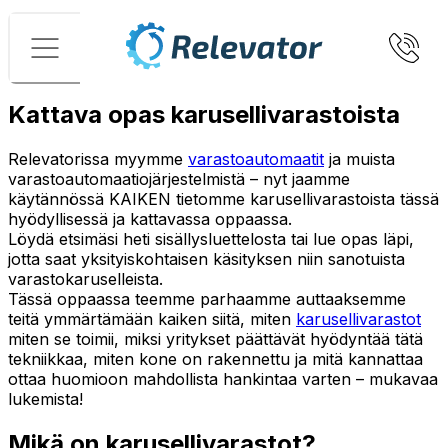
Valikko
Kattava opas karusellivarastoista
Relevatorissa myymme
varastoautomaatit
ja muista
varastoautomaatiojärjestelmistä – nyt jaamme
käytännössä KAIKEN tietomme karusellivarastoista tässä
hyödyllisessä ja kattavassa oppaassa.
Löydä etsimäsi heti sisällysluettelosta tai lue opas läpi,
jotta saat yksityiskohtaisen käsityksen niin sanotuista
varastokaruselleista.
Tässä oppaassa teemme parhaamme auttaaksemme
teitä ymmärtämään kaiken siitä, miten
karusellivarastot
miten se toimii, miksi yritykset päättävät hyödyntää tätä
tekniikkaa, miten kone on rakennettu ja mitä kannattaa
ottaa huomioon mahdollista hankintaa varten – mukavaa
lukemista!
Mikä on karusellivarastot?