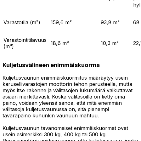
hyl
Varastotila (m²)
159,6 m²
93,8 m²
68
Varastointitilavuus
18,6 m³
10,3 m³
22,
(m³)
Kuljetusvälineen enimmäiskuorma
Kuljetusvaunun enimmäiskuormitus määräytyy usein
karusellivarastojen moottorin tehon perusteella, mutta
myös itse rakenne ja välitasojen lukumäärä vaikuttavat
asiaan merkittävästi. Koska välitasoilla on tietty oma
paino, voidaan yleensä sanoa, että mitä enemmän
välitasoja kuljetusvaunussa on, sitä pienempi
tavarapaino kuhunkin vaunuun mahtuu.
Kuljetusvaunun tavanomaiset enimmäiskuormat ovat
usein esimerkiksi 300 kg, 400 kg tai 500 kg.
Perussääntönä voidaan sanoa, että kuljetusvaunu, jonka