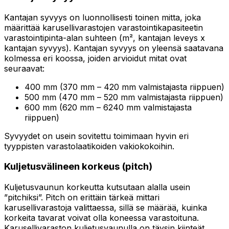
Kantajan syvyys on luonnollisesti toinen mitta, joka
määrittää karusellivarastojen varastointikapasiteetin
varastointipinta-alan suhteen (m², kantajan leveys x
kantajan syvyys). Kantajan syvyys on yleensä saatavana
kolmessa eri koossa, joiden arvioidut mitat ovat
seuraavat:
400 mm (370 mm – 420 mm valmistajasta riippuen)
500 mm (470 mm – 520 mm valmistajasta riippuen)
600 mm (620 mm – 6240 mm valmistajasta
riippuen)
Syvyydet on usein sovitettu toimimaan hyvin eri
tyyppisten varastolaatikoiden vakiokokoihin.
Kuljetusvälineen korkeus (pitch)
Kuljetusvaunun korkeutta kutsutaan alalla usein
”pitchiksi”. Pitch on erittäin tärkeä mittari
karusellivarastoja valittaessa, sillä se määrää, kuinka
korkeita tavarat voivat olla koneessa varastoituna.
Karusellivaraston kuljetusvaunulla on täysin kiinteät