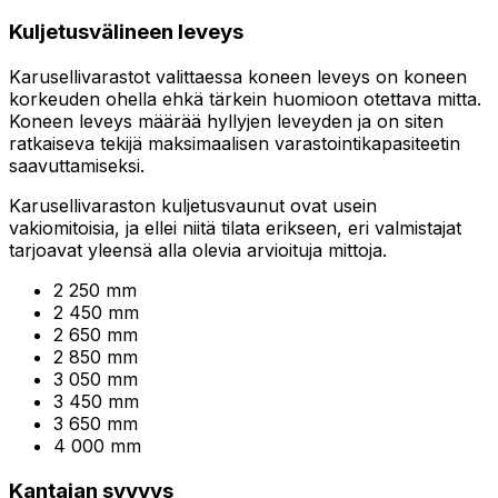
Kuljetusvälineen leveys
Karusellivarastot valittaessa koneen leveys on koneen
korkeuden ohella ehkä tärkein huomioon otettava mitta.
Koneen leveys määrää hyllyjen leveyden ja on siten
ratkaiseva tekijä maksimaalisen varastointikapasiteetin
saavuttamiseksi.
Karusellivaraston kuljetusvaunut ovat usein
vakiomitoisia, ja ellei niitä tilata erikseen, eri valmistajat
tarjoavat yleensä alla olevia arvioituja mittoja.
2 250 mm
2 450 mm
2 650 mm
2 850 mm
3 050 mm
3 450 mm
3 650 mm
4 000 mm
Kantajan syvyys