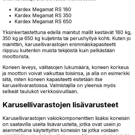
Kardex Megamat RS 180
Kardex Megamat RS 350
Kardex Megamat RS 650
Yksinkertaistettuna edellä mainitut mallit kestävät 180 kg,
350 kg ja 650 kg kuljetinta tai perushyllyä kohti. Kuten jo
mainittiin, karusellivarastojen enimmäiskapasiteetti
riippuu kuitenkin muista tekijöistä kuin pelkästään
moottorista.
Koneen leveys, välitasojen lukumäärä, koneen korkeus
ja moottori voivat vaikuttaa toisiinsa, ja alla on esimerkki
siitä, miten koneen kapasiteetti esitetään itse
karusellivarastoissa. Valmistajilla on yleensä myös
selkeät taulukot verkkosivuillaan.
Karusellivarastojen lisävarusteet
Karusellivarastojen vakiokomponenttien lisäksi koneisiin
on saatavilla useita lisävarusteita, jotka ovat usein jo
asennettuina käytettyihin koneisiin tai jotka voidaan