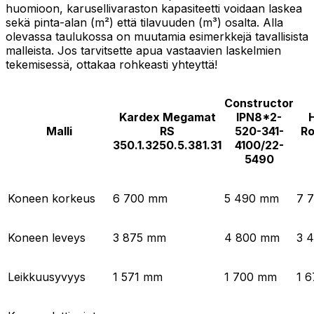
huomioon, karusellivaraston kapasiteetti voidaan laskea
sekä pinta-alan (m²) että tilavuuden (m³) osalta. Alla
olevassa taulukossa on muutamia esimerkkejä tavallisista
malleista. Jos tarvitsette apua vastaavien laskelmien
tekemisessä, ottakaa rohkeasti yhteyttä!
Constructor
Kardex Megamat
IPN8*2-
Malli
RS
520-341-
Ro
350.1.3250.5.381.31
4100/22-
5490
Koneen korkeus
6 700 mm
5 490 mm
7 
Koneen leveys
3 875 mm
4 800 mm
3 
Leikkuusyvyys
1 571 mm
1 700 mm
1 