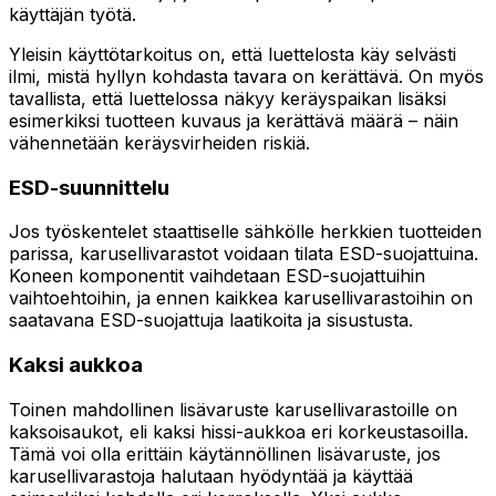
käyttäjän työtä.
Yleisin käyttötarkoitus on, että luettelosta käy selvästi
ilmi, mistä hyllyn kohdasta tavara on kerättävä. On myös
tavallista, että luettelossa näkyy keräyspaikan lisäksi
esimerkiksi tuotteen kuvaus ja kerättävä määrä – näin
vähennetään keräysvirheiden riskiä.
ESD-suunnittelu
Jos työskentelet staattiselle sähkölle herkkien tuotteiden
parissa, karusellivarastot voidaan tilata ESD-suojattuina.
Koneen komponentit vaihdetaan ESD-suojattuihin
vaihtoehtoihin, ja ennen kaikkea karusellivarastoihin on
saatavana ESD-suojattuja laatikoita ja sisustusta.
Kaksi aukkoa
Toinen mahdollinen lisävaruste karusellivarastoille on
kaksoisaukot, eli kaksi hissi-aukkoa eri korkeustasoilla.
Tämä voi olla erittäin käytännöllinen lisävaruste, jos
karusellivarastoja halutaan hyödyntää ja käyttää