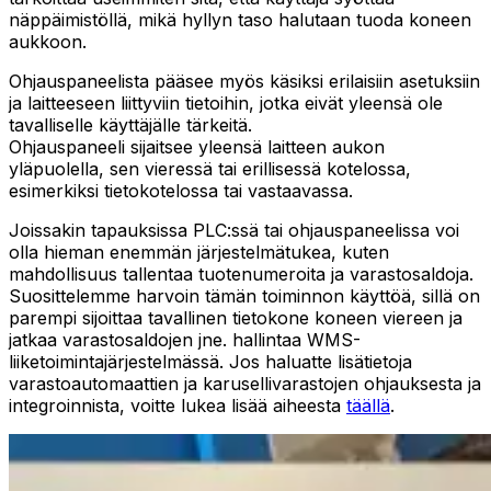
näppäimistöllä, mikä hyllyn taso halutaan tuoda koneen
aukkoon.
Ohjauspaneelista pääsee myös käsiksi erilaisiin asetuksiin
ja laitteeseen liittyviin tietoihin, jotka eivät yleensä ole
tavalliselle käyttäjälle tärkeitä.
Ohjauspaneeli sijaitsee yleensä laitteen aukon
yläpuolella, sen vieressä tai erillisessä kotelossa,
esimerkiksi tietokotelossa tai vastaavassa.
Joissakin tapauksissa PLC:ssä tai ohjauspaneelissa voi
olla hieman enemmän järjestelmätukea, kuten
mahdollisuus tallentaa tuotenumeroita ja varastosaldoja.
Suosittelemme harvoin tämän toiminnon käyttöä, sillä on
parempi sijoittaa tavallinen tietokone koneen viereen ja
jatkaa varastosaldojen jne. hallintaa WMS-
liiketoimintajärjestelmässä. Jos haluatte lisätietoja
varastoautomaattien ja karusellivarastojen ohjauksesta ja
integroinnista, voitte lukea lisää aiheesta
täällä
.