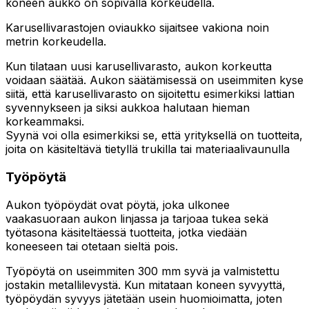
koneen aukko on sopivalla korkeudella.
Karusellivarastojen oviaukko sijaitsee vakiona noin
metrin korkeudella.
Kun tilataan uusi karusellivarasto, aukon korkeutta
voidaan säätää. Aukon säätämisessä on useimmiten kyse
siitä, että karusellivarasto on sijoitettu esimerkiksi lattian
syvennykseen ja siksi aukkoa halutaan hieman
korkeammaksi.
Syynä voi olla esimerkiksi se, että yrityksellä on tuotteita,
joita on käsiteltävä tietyllä trukilla tai materiaalivaunulla
Työpöytä
Aukon työpöydät ovat pöytä, joka ulkonee
vaakasuoraan aukon linjassa ja tarjoaa tukea sekä
työtasona käsiteltäessä tuotteita, jotka viedään
koneeseen tai otetaan sieltä pois.
Työpöytä on useimmiten 300 mm syvä ja valmistettu
jostakin metallilevystä. Kun mitataan koneen syvyyttä,
työpöydän syvyys jätetään usein huomioimatta, joten