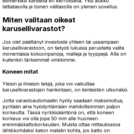
esimerkiksi kahdella eri kerroksella. Yksi aukko
lattiatasolla ja toinen välitasolla on yleinen sovellus.
Miten valitaan oikeat
karusellivarastot?
Jos olet päättänyt investoida yhteen tai useampaan
karusellivarastoon, on tietysti lukuisia perusteita valita
monenlaisia kokoonpanoja, malleja ja tyyppejä. Alla on
kuitenkin tärkeimmät vinkkimme.
Koneen mitat
Yleisin ja ilmeisin tekijä, joka voi vaikuttaa
karusellivarastojen hankintaan, on kiinteistön ulkonäkö.
Jotta varastoautomaatin hyöty saadaan maksimoitua,
pyritään aina hyödyntämään mahdollisimman paljon
korkeutta. Tässä nyrkkisääntönä on, että koneen
korkeus voi olla jopa 50 mm alle huoneen
enimmäiskattokorkeuden. Muista ottaa mittauksessa
lähtökohdaksi katon matalin kohta, jos katto on