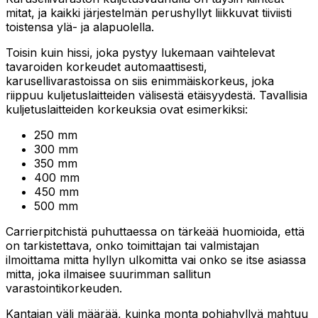
mitat, ja kaikki järjestelmän perushyllyt liikkuvat tiiviisti
toistensa ylä- ja alapuolella.
Toisin kuin hissi, joka pystyy lukemaan vaihtelevat
tavaroiden korkeudet automaattisesti,
karusellivarastoissa on siis enimmäiskorkeus, joka
riippuu kuljetuslaitteiden välisestä etäisyydestä. Tavallisia
kuljetuslaitteiden korkeuksia ovat esimerkiksi:
250 mm
300 mm
350 mm
400 mm
450 mm
500 mm
Carrierpitchistä puhuttaessa on tärkeää huomioida, että
on tarkistettava, onko toimittajan tai valmistajan
ilmoittama mitta hyllyn ulkomitta vai onko se itse asiassa
mitta, joka ilmaisee suurimman sallitun
varastointikorkeuden.
Kantajan väli määrää, kuinka monta pohjahyllyä mahtuu