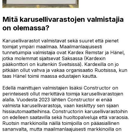
Mitä karusellivarastojen valmistajia
on olemassa?
Karusellivarastot valmistavat sekä suuret että pienet
toimijat ympäri maailmaa. Maailmanlaajuisesti
tunnetuimpia valmistajia ovat Kardex Remstar ja Hänel,
jotka molemmat sijaitsevat Saksassa (Kardexin
pääkonttori on kuitenkin Sveitsissä). Kardexilla on jo
pitkään ollut vahva ja vakaa organisaatio Ruotsissa, kun
taas Hänel toimii maassa edustajien kautta.
Edellä mainittujen valmistajien lisäksi Constructor on
perinteisesti ollut merkittävä toimija karusellivarastojen
alalla. Vuodesta 2023 lähtien Constructor ei enää
valmista karusellivarastoja, vaan keskittyy sen sijaan
hissiautomaatteihinsa. Constructorin karusellivarastoihin
on edelleen saatavilla sekä huoltopalveluja että varaosia.
Ruotsin markkinoilla näillä toimijoilla on pääasiallinen
sananvalta, mutta maailmanlaajuisesti markkinoilla on