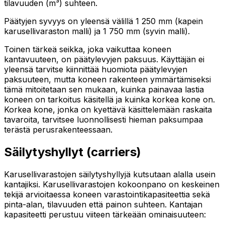
tilavuuden (m³) suhteen.
Päätyjen syvyys on yleensä välillä 1 250 mm (kapein
karusellivaraston malli) ja 1 750 mm (syvin malli).
Toinen tärkeä seikka, joka vaikuttaa koneen
kantavuuteen, on päätylevyjen paksuus. Käyttäjän ei
yleensä tarvitse kiinnittää huomiota päätylevyjen
paksuuteen, mutta koneen rakenteen ymmärtämiseksi
tämä mitoitetaan sen mukaan, kuinka painavaa lastia
koneen on tarkoitus käsitellä ja kuinka korkea kone on.
Korkea kone, jonka on kyettävä käsittelemään raskaita
tavaroita, tarvitsee luonnollisesti hieman paksumpaa
terästä perusrakenteessaan.
Säilytyshyllyt (carriers)
Karusellivarastojen säilytyshyllyjä kutsutaan alalla usein
kantajiksi. Karusellivarastojen kokoonpano on keskeinen
tekijä arvioitaessa koneen varastointikapasiteettia sekä
pinta-alan, tilavuuden että painon suhteen. Kantajan
kapasiteetti perustuu viiteen tärkeään ominaisuuteen: