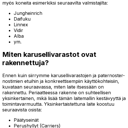
myös koneita esimerkiksi seuraavilta valmistajilta:
Jungheinrich
Daifuku
Linnex
Vidir
Alba
ym.
Miten karusellivarastot ovat
rakennettuja?
Ennen kuin siirrymme karusellivarastojen ja paternoster-
nostimien etuihin ja konkreettisempiin käyttökohteisiin,
kuvataan seuraavassa, miten laite itsessään on
rakennettu. Periaatteessa rakenne on suhteellisen
yksinkertainen, mikä lisää tämän laitemallin kestävyyttä ja
toimintavarmuutta. Yksinkertaistettuna laite koostuu
seuraavista osista:
Päätyseinät
Perushyllyt (Carriers)