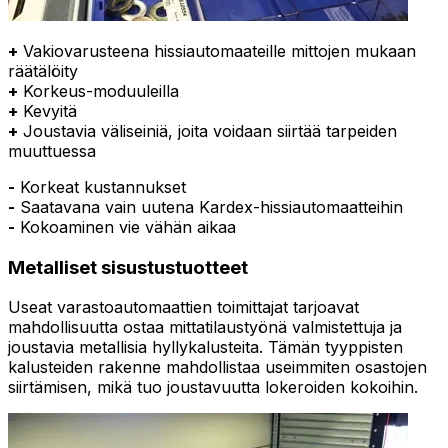
+
Vakiovarusteena hissiautomaateille mittojen mukaan
räätälöity
+
Korkeus-moduuleilla
+
Kevyitä
+
Joustavia väliseiniä, joita voidaan siirtää tarpeiden
muuttuessa
-
Korkeat kustannukset
-
Saatavana vain uutena Kardex-hissiautomaatteihin
-
Kokoaminen vie vähän aikaa
Metalliset sisustustuotteet
Useat varastoautomaattien toimittajat tarjoavat
mahdollisuutta ostaa mittatilaustyönä valmistettuja ja
joustavia metallisia hyllykalusteita. Tämän tyyppisten
kalusteiden rakenne mahdollistaa useimmiten osastojen
siirtämisen, mikä tuo joustavuutta lokeroiden kokoihin.