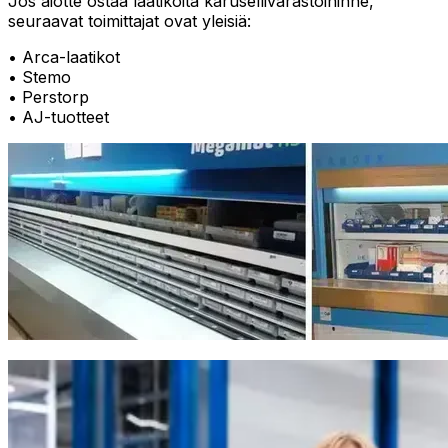
Jos aiotte ostaa laatikoita karusellivarastoihinne,
seuraavat toimittajat ovat yleisiä:
• Arca-laatikot
• Stemo
• Perstorp
• AJ-tuotteet