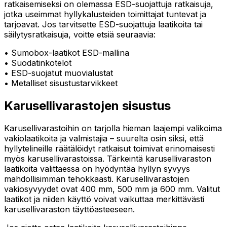
ratkaisemiseksi on olemassa ESD-suojattuja ratkaisuja,
jotka useimmat hyllykalusteiden toimittajat tuntevat ja
tarjoavat. Jos tarvitsette ESD-suojattuja laatikoita tai
säilytysratkaisuja, voitte etsiä seuraavia:
• Sumobox-laatikot ESD-mallina
• Suodatinkotelot
• ESD-suojatut muovialustat
• Metalliset sisustustarvikkeet
Karusellivarastojen sisustus
Karusellivarastoihin on tarjolla hieman laajempi valikoima
vakiolaatikoita ja valmistajia – suurelta osin siksi, että
hyllytelineille räätälöidyt ratkaisut toimivat erinomaisesti
myös karusellivarastoissa. Tärkeintä karusellivaraston
laatikoita valittaessa on hyödyntää hyllyn syvyys
mahdollisimman tehokkaasti. Karusellivarastojen
vakiosyvyydet ovat 400 mm, 500 mm ja 600 mm. Valitut
laatikot ja niiden käyttö voivat vaikuttaa merkittävästi
karusellivaraston täyttöasteeseen.