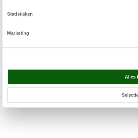
Statistieken
Marketing
Alles 
Selecti