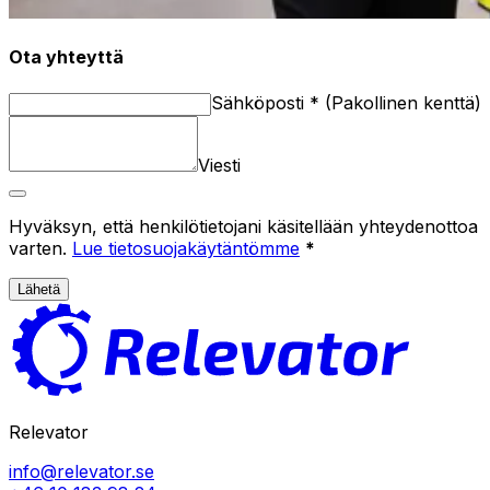
Ota yhteyttä
Sähköposti
*
(
Pakollinen kenttä
)
Viesti
Hyväksyn, että henkilötietojani käsitellään yhteydenottoa
varten.
Lue tietosuojakäytäntömme
*
Lähetä
Relevator
info@relevator.se