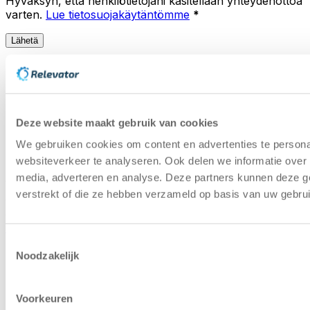
Hyväksyn, että henkilötietojani käsitellään yhteydenottoa
varten.
Lue tietosuojakäytäntömme
*
Lähetä
Ohjekeskus
Käytettyjen
varastoautomaatiojärjestelmien oppaat
Ympäristöpolitiikka
Näin edistämme kiertotalouden
mukaisia varastoautomaatioratkaisuja
Lähteet
Asiakastapaus käytettyjen
Deze website maakt gebruik van cookies
varastoautomaatiojärjestelmien alalta
We gebruiken cookies om content en advertenties te persona
Capacity Calculator
Laskekaa, kuinka paljon tilaa
websiteverkeer te analyseren. Ook delen we informatie over 
voitte säästää hissin varastoautomaatin avulla
media, adverteren en analyse. Deze partners kunnen deze g
verstrekt of die ze hebben verzameld op basis van uw gebru
Copyright © 2025 | Relevator Sverige AB | Kaikki
oikeudet pidätetään |
Tietosuojakäytäntö
|
Yleiset ehdot
|
Ura
|
Arvioi varastoautomaatio
|
Etusija koneissa
Toestemmingsselectie
Noodzakelijk
Voorkeuren