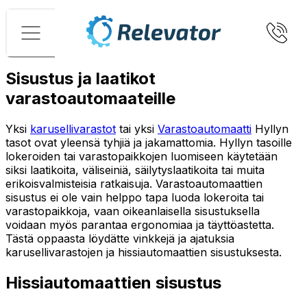
Valikko
Sisustus ja laatikot
varastoautomaateille
Yksi
karusellivarastot
tai yksi
Varastoautomaatti
Hyllyn
tasot ovat yleensä tyhjiä ja jakamattomia. Hyllyn tasoille
lokeroiden tai varastopaikkojen luomiseen käytetään
siksi laatikoita, väliseiniä, säilytyslaatikoita tai muita
erikoisvalmisteisia ratkaisuja. Varastoautomaattien
sisustus ei ole vain helppo tapa luoda lokeroita tai
varastopaikkoja, vaan oikeanlaisella sisustuksella
voidaan myös parantaa ergonomiaa ja täyttöastetta.
Tästä oppaasta löydätte vinkkejä ja ajatuksia
karusellivarastojen ja hissiautomaattien sisustuksesta.
Hissiautomaattien sisustus