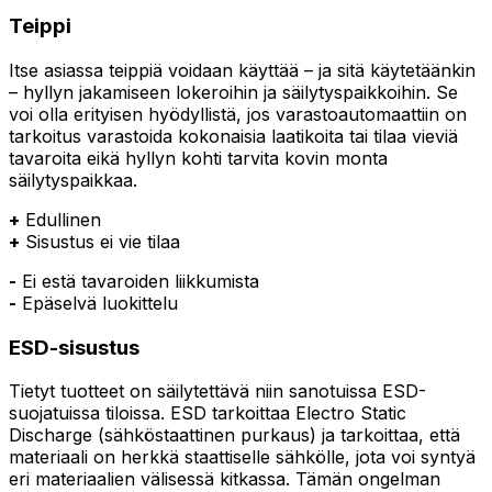
Teippi
Itse asiassa teippiä voidaan käyttää – ja sitä käytetäänkin
– hyllyn jakamiseen lokeroihin ja säilytyspaikkoihin. Se
voi olla erityisen hyödyllistä, jos varastoautomaattiin on
tarkoitus varastoida kokonaisia laatikoita tai tilaa vieviä
tavaroita eikä hyllyn kohti tarvita kovin monta
säilytyspaikkaa.
+
Edullinen
+
Sisustus ei vie tilaa
-
Ei estä tavaroiden liikkumista
-
Epäselvä luokittelu
ESD-sisustus
Tietyt tuotteet on säilytettävä niin sanotuissa ESD-
suojatuissa tiloissa. ESD tarkoittaa Electro Static
Discharge (sähköstaattinen purkaus) ja tarkoittaa, että
materiaali on herkkä staattiselle sähkölle, jota voi syntyä
eri materiaalien välisessä kitkassa. Tämän ongelman