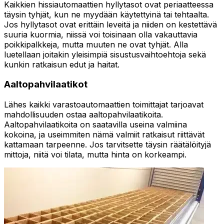
Kaikkien hissiautomaattien hyllytasot ovat periaatteessa
täysin tyhjät, kun ne myydään käytettyinä tai tehtaalta.
Jos hyllytasot ovat erittäin leveitä ja niiden on kestettävä
suuria kuormia, niissä voi toisinaan olla vakauttavia
poikkipalkkeja, mutta muuten ne ovat tyhjät. Alla
luetellaan joitakin yleisimpiä sisustusvaihtoehtoja sekä
kunkin ratkaisun edut ja haitat.
Aaltopahvilaatikot
Lähes kaikki varastoautomaattien toimittajat tarjoavat
mahdollisuuden ostaa aaltopahvilaatikoita.
Aaltopahvilaatikoita on saatavilla useina valmiina
kokoina, ja useimmiten nämä valmiit ratkaisut riittävät
kattamaan tarpeenne. Jos tarvitsette täysin räätälöityjä
mittoja, niitä voi tilata, mutta hinta on korkeampi.