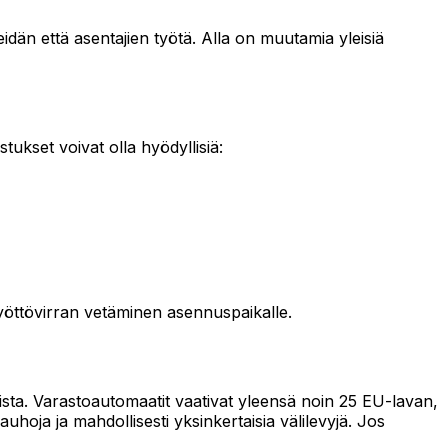
idän että asentajien työtä. Alla on muutamia yleisiä
tukset voivat olla hyödyllisiä:
öttövirran vetäminen asennuspaikalle.
ta. Varastoautomaatit vaativat yleensä noin 25 EU-lavan,
auhoja ja mahdollisesti yksinkertaisia välilevyjä. Jos