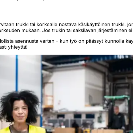
taan trukki tai korkealle nostava käsikäyttöinen trukki, j
rkeuden mukaan. Jos trukin tai saksilavan järjestäminen ei ol
dollista asennusta varten – kun työ on päässyt kunnolla käyn
sti yhteyttä!