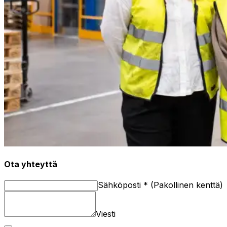
Ota yhteyttä
Sähköposti
*
(
Pakollinen kenttä
)
Viesti