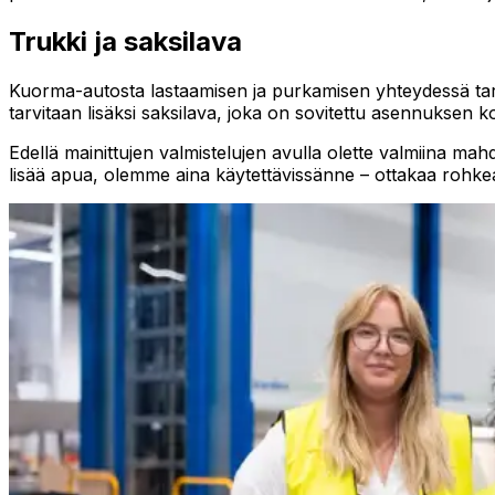
Trukki ja saksilava
Kuorma-autosta lastaamisen ja purkamisen yhteydessä tarvi
tarvitaan lisäksi saksilava, joka on sovitettu asennuksen ko
Edellä mainittujen valmistelujen avulla olette valmiina mah
lisää apua, olemme aina käytettävissänne – ottakaa rohkea