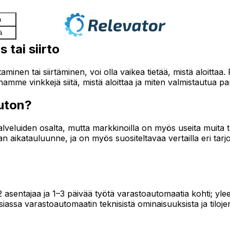
a
ä
tai siirto
nen tai siirtäminen, voi olla vaikea tietää, mistä aloittaa.
amme vinkkejä siitä, mistä aloittaa ja miten valmistautua par
uuton?
veluiden osalta, mutta markkinoilla on myös useita muita toim
 aikatauluunne, ja on myös suositeltavaa vertailla eri tarj
ä 2 asentajaa ja 1–3 päivää työtä varastoautomaatia kohti; 
ssa varastoautomaatin teknisistä ominaisuuksista ja tiloje