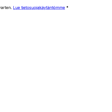
varten.
Lue tietosuojakäytäntömme
*