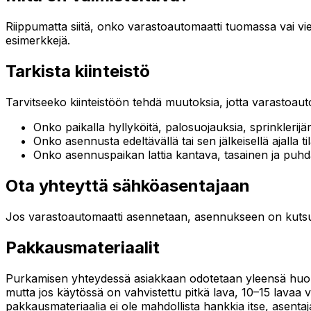
Riippumatta siitä, onko varastoautomaatti tuomassa vai vied
esimerkkejä.
Tarkista kiinteistö
Tarvitseeko kiinteistöön tehdä muutoksia, jotta varastoauto
Onko paikalla hyllyköitä, palosuojauksia, sprinklerijä
Onko asennusta edeltävällä tai sen jälkeisellä ajalla
Onko asennuspaikan lattia kantava, tasainen ja puh
Ota yhteyttä sähköasentajaan
Jos varastoautomaatti asennetaan, asennukseen on kutsut
Pakkausmateriaalit
Purkamisen yhteydessä asiakkaan odotetaan yleensä huole
mutta jos käytössä on vahvistettu pitkä lava, 10–15 lavaa voi
pakkausmateriaalia ei ole mahdollista hankkia itse, asentaja 