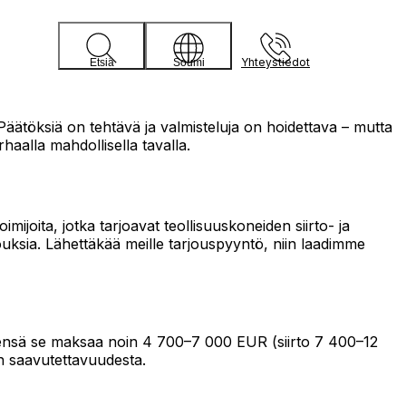
Yhteystiedot
Etsiä
Soumi
 Päätöksiä on tehtävä ja valmisteluja on hoidettava – mutta
haalla mahdollisella tavalla.
ijoita, jotka tarjoavat teollisuuskoneiden siirto- ja
ouksia. Lähettäkää meille tarjouspyyntö, niin laadimme
yleensä se maksaa noin 4 700–7 000 EUR (siirto 7 400–12
n saavutettavuudesta.