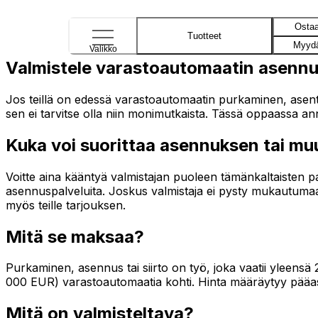
Osta
Tuotteet
Myyd
Valikko
Valmistele varastoautomaatin asennus 
Jos teillä on edessä varastoautomaatin purkaminen, asentami
sen ei tarvitse olla niin monimutkaista. Tässä oppaassa ann
Kuka voi suorittaa asennuksen tai m
Voitte aina kääntyä valmistajan puoleen tämänkaltaisten pal
asennuspalveluita. Joskus valmistaja ei pysty mukautumaan
myös teille tarjouksen.
Mitä se maksaa?
Purkaminen, asennus tai siirto on työ, joka vaatii yleens
000 EUR) varastoautomaatia kohti. Hinta määräytyy pääasia
Mitä on valmisteltava?