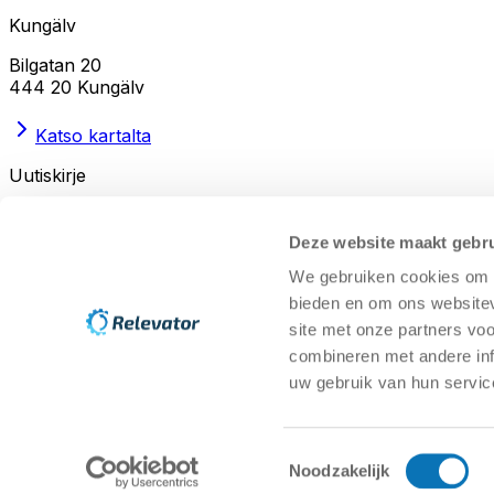
Kungälv
Bilgatan 20
444 20 Kungälv
Katso kartalta
Uutiskirje
Sähköposti
*
(
Pakollinen kenttä
)
Deze website maakt gebru
We gebruiken cookies om c
Hyväksyn, että henkilötietojani käsitellään yhteydenottoa 
bieden en om ons websitev
Lähetä
site met onze partners vo
combineren met andere inf
Ohjekeskus
Käytettyjen varastoautomaatiojärjestelmi
Ympäristöpolitiikka
Näin edistämme kiertotalouden mu
uw gebruik van hun servic
Lähteet
Asiakastapaus käytettyjen varastoautomaatiojä
Capacity Calculator
Laskekaa, kuinka paljon tilaa voi
Toestemmingsselectie
Noodzakelijk
Copyright © 2025 | Relevator Sverige AB | Kaikki oikeudet