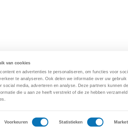
ik van cookies
ontent en advertenties te personaliseren, om functies voor soci
varten.
Lue tietosuojakäytäntömme
*
erkeer te analyseren. Ook delen we informatie over uw gebruik
or social media, adverteren en analyse. Deze partners kunnen 
ormatie die u aan ze heeft verstrekt of die ze hebben verzameld
en oppaat
kaisia varastoautomaatioratkaisuja
es.
rjestelmien alalta
tte säästää hissin varastoautomaatin avulla
Voorkeuren
Statistieken
Market
 pidätetään |
Tietosuojakäytäntö
|
Yleiset ehdot
|
Ura
|
Arvi