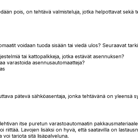
ään pois, on tehtävä valmisteluja, jotka helpottavat sekä te
maatit voidaan tuoda sisään tai viedä ulos? Seuraavat tarkis
rjestelmiä tai kattopalkkeja, jotka estävät asennuksen?
 tilaa varastoida asennusautomaatteja?
das
tava pätevä sähköasentaja, jonka tehtävänä on yleensä sy
htivan itse puretun varastoautomaatin pakkausmateriaaleis
 riittää. Lavojen lisäksi on hyvä, että saatavilla on lastausn
voi tarjota sitä lisäpalveluna.