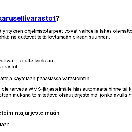
karusellivarastot
?
yrityksen ohjelmistotarpeet voivat vaihdella lähes olemattom
a; ehkä ne auttavat teitä löytämään oikean suunnan.
elissä – tai ette lainkaan.
ivarastot
atteja käytetään pääasiassa varastointiin
 ei ole tarvetta WMS-järjestelmälle hissiautomaatteihinne tai
n mukana toimitettava ohjausjärjestelmä, jonka avulla hylly
ketoimintajärjestelmään
ntaan