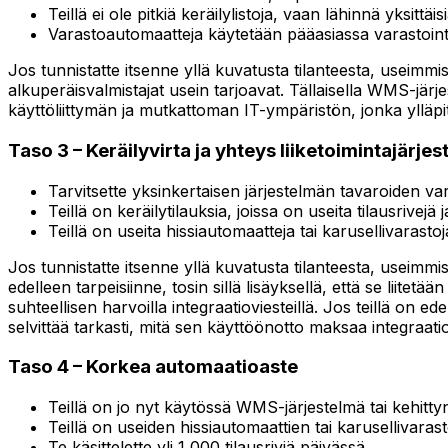
Teillä ei ole pitkiä keräilylistoja, vaan lähinnä yksittäi
Varastoautomaatteja käytetään pääasiassa varastoint
Jos tunnistatte itsenne yllä kuvatusta tilanteesta, useimmi
alkuperäisvalmistajat usein tarjoavat. Tällaisella WMS-jär
käyttöliittymän ja mutkattoman IT-ympäristön, jonka ylläpi
Taso 3 – Keräilyvirta ja yhteys liiketoimintajärje
Tarvitsette yksinkertaisen järjestelmän tavaroiden var
Teillä on keräilytilauksia, joissa on useita tilausrivejä
Teillä on useita hissiautomaatteja tai karusellivarastoja
Jos tunnistatte itsenne yllä kuvatusta tilanteesta, useimm
edelleen tarpeisiinne, tosin sillä lisäyksellä, että se liite
suhteellisen harvoilla integraatioviesteillä. Jos teillä on 
selvittää tarkasti, mitä sen käyttöönotto maksaa integraa
Taso 4 – Korkea automaatioaste
Teillä on jo nyt käytössä WMS-järjestelmä tai kehittyn
Teillä on useiden hissiautomaattien tai karusellivara
Te käsittelette yli 1 000 tilausriviä päivässä...