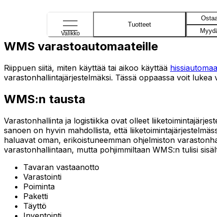
Osta
Tuotteet
Myyd
Valikko
WMS varastoautomaateille
Riippuen siitä, miten käyttää tai aikoo käyttää
hissiautomaat
varastonhallintajärjestelmäksi. Tässä oppaassa voit lukea 
WMS:n tausta
Varastonhallinta ja logistiikka ovat olleet liiketoimintajärje
sanoen on hyvin mahdollista, että liiketoimintajärjestelmä
haluavat oman, erikoistuneemman ohjelmiston varastonhalli
varastonhallintaan, mutta pohjimmiltaan WMS:n tulisi sisä
Tavaran vastaanotto
Varastointi
Poiminta
Paketti
Täyttö
Inventointi