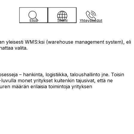
Yhteystiedot
Etsiä
Soumi
an yleisesti WMS:ksi (warehouse management system), eli
attaa valita.
sesseja – hankinta, logistiikka, taloushallinto jne. Toisin
vulla monet yritykset kuitenkin tajusivat, että ne
en määrän erilaisia toimintoja yrityksen