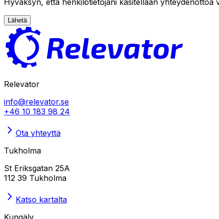
Hyväksyn, että henkilötietojani käsitellään yhteydenottoa 
Lähetä
Relevator
info@relevator.se
+46 10 183 98 24
Ota yhteyttä
Tukholma
St Eriksgatan 25A
112 39 Tukholma
Katso kartalta
Kungälv