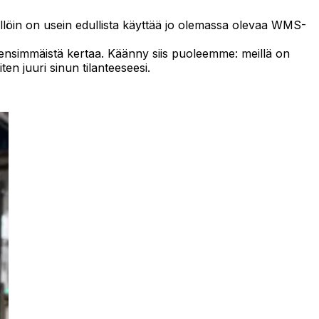
Tällöin on usein edullista käyttää jo olemassa olevaa WMS-
tä ensimmäistä kertaa. Käänny siis puoleemme: meillä on
n juuri sinun tilanteeseesi.