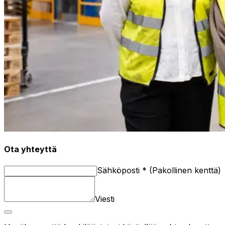
Ota yhteyttä
Sähköposti
*
(
Pakollinen kenttä
)
Viesti