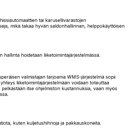
hissiautomaattien tai karusellivarastojen
sesseja, mikä takaa hyvän saldonhallinnan, helppokäyttöisen
 hallinta hoidetaan liiketoimintajärjestelmässä.
lkuperäisen valmistajan tarjoama WMS-järjestelmä sopii
a yhteys liiketoimintajärjestelmään voidaan toteuttaa
oida pelkästään itse ohjelmiston kustannuksia, vaan myös
ssa.
atiota, kuten kuljetushihnoja ja pakkauskoneita.