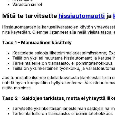
Varaston siirrot
Mitä te tarvitsette
hissiautomaatti
ja
Hissiautomaattien ja karusellivarastojen käytön yhteydessä 
niitä käytetään. Olemme listanneet alla neljä yleistä taso
Taso 1 – Manuaalinen käsittely
Käsittelette saldoja liiketoimintajärjestelmässänne, Exc
Teillä on yksi tai muutama hissiautomaatti ja karusell
Tärkeintä teille on tilansäästö, ei poimintatehokkuus
Teillä on yksinkertainen työnkulku, ja varastoautoma
Jos tunnistatte itsenne edellä kuvatusta tilanteesta, teillä
nähdä hyvin kompaktina hyllyrakenteena. Varastoautomaattie
riittää mainiosti.
Taso 2 – Saldojen tarkistus, mutta ei yhteyttä lii
Tarvitsette yksinkertaisen järjestelmän saldojen halli
Tärkeintä teille on tilansäästö, ei poimintatehokkuus