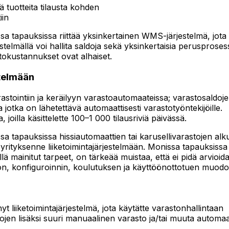
siä tuotteita tilausta kohden
iin
ssa tapauksissa riittää yksinkertainen WMS-järjestelmä, jota 
jestelmällä voi hallita saldoja sekä yksinkertaisia peruspro
tokustannukset ovat alhaiset.
stelmään
astointiin ja keräilyyn varastoautomaateissa; varastosaldojen
 ja jotka on lähetettävä automaattisesti varastotyöntekijöille.
, joilla käsittelette 100–1 000 tilausriviä päivässä.
issa tapauksissa hissiautomaattien tai karusellivarastojen a
tään yrityksenne liiketoimintajärjestelmään. Monissa tapauksiss
edellä mainitut tarpeet, on tärkeää muistaa, että ei pidä arvi
tion, konfiguroinnin, koulutuksen ja käyttöönottotuen muodo
yt liiketoimintajärjestelmä, jota käytätte varastonhallintaan
stojen lisäksi suuri manuaalinen varasto ja/tai muuta automa