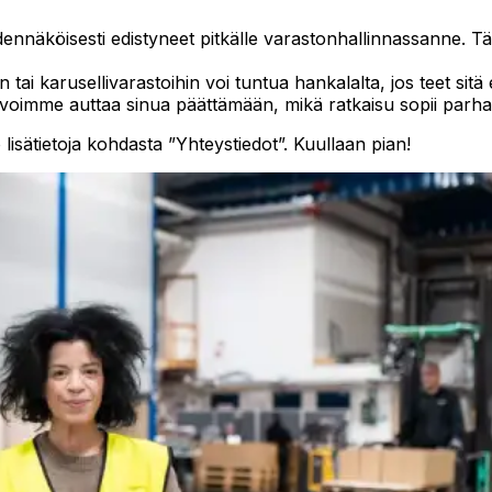
todennäköisesti edistyneet pitkälle varastonhallinnassanne. 
 tai karusellivarastoihin voi tuntua hankalalta, jos teet si
oimme auttaa sinua päättämään, mikä ratkaisu sopii parhaite
lisätietoja kohdasta ”Yhteystiedot”. Kuullaan pian!