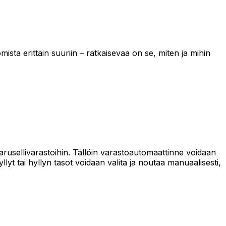
ista erittäin suuriin – ratkaisevaa on se, miten ja mihin
 karusellivarastoihin. Tällöin varastoautomaattinne voidaan
t tai hyllyn tasot voidaan valita ja noutaa manuaalisesti,