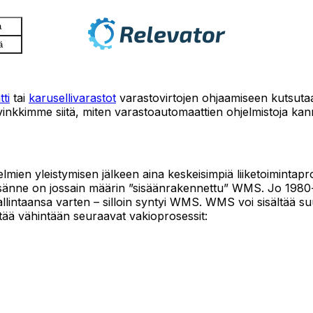
a
ä
ti
tai
karusellivarastot
varastovirtojen ohjaamiseen kutsuta
vinkkimme siitä, miten varastoautomaattien ohjelmistoja kann
stelmien yleistymisen jälkeen aina keskeisimpiä liiketoimintapro
ssänne on jossain määrin ”sisäänrakennettu” WMS. Jo 1980-lu
ntaansa varten – silloin syntyi WMS. WMS voi sisältää suur
ltää vähintään seuraavat vakioprosessit: