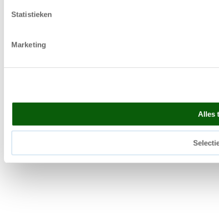
Statistieken
Marketing
Alles 
Selecti