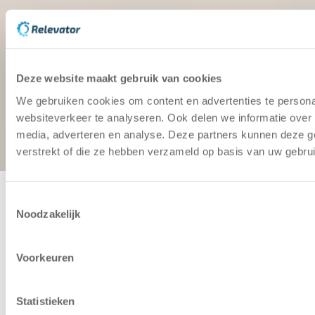
varastoautomaatiojärjestelmien oppaat
Ympäristöpolitiikka
Näin edistämme kiertotalouden
mukaisia varastoautomaatioratkaisuja
Lähteet
Asiakastapaus käytettyjen
varastoautomaatiojärjestelmien alalta
Capacity Calculator
Laskekaa, kuinka paljon tilaa
Deze website maakt gebruik van cookies
voitte säästää hissin varastoautomaatin avulla
We gebruiken cookies om content en advertenties te persona
websiteverkeer te analyseren. Ook delen we informatie over 
Copyright © 2025 | Relevator Sverige AB | Kaikki
media, adverteren en analyse. Deze partners kunnen deze g
oikeudet pidätetään |
Tietosuojakäytäntö
|
Yleiset ehdot
|
verstrekt of die ze hebben verzameld op basis van uw gebru
Ura
|
Arvioi varastoautomaatio
|
Etusija koneissa
Toestemmingsselectie
Noodzakelijk
Voorkeuren
Statistieken