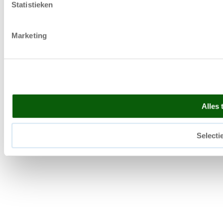
Statistieken
Marketing
Alles 
Selecti