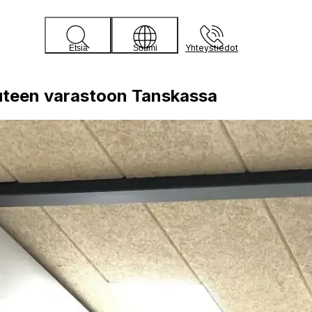
Yhteystiedot
Etsiä
Soumi
uuteen varastoon Tanskassa