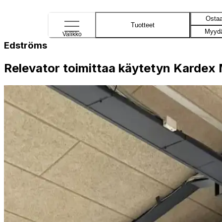
Osta
Tuotteet
Myyd
Valikko
Edströms
Relevator toimittaa käytetyn Kardex