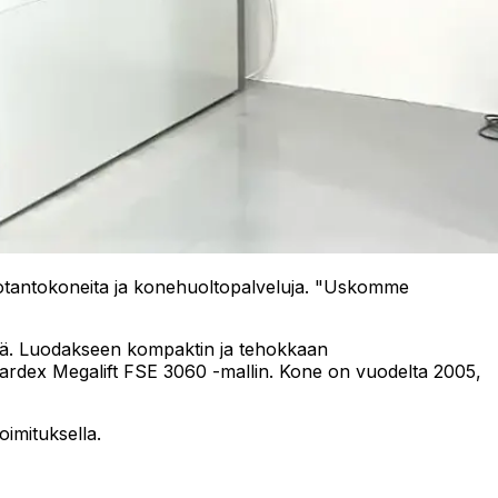
tuotantokoneita ja konehuoltopalveluja. "Uskomme
ssä. Luodakseen kompaktin ja tehokkaan
si Kardex Megalift FSE 3060 -mallin. Kone on vuodelta 2005,
oimituksella.