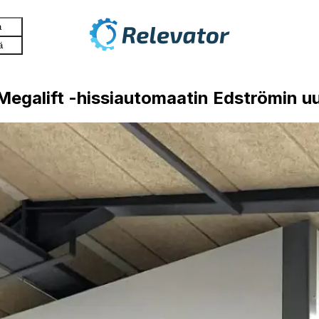
a
ä
 Megalift -hissiautomaatin Edströmin 