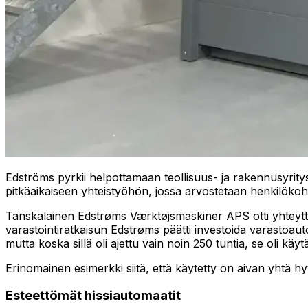
Edströms pyrkii helpottamaan teollisuus- ja rakennusyrity
pitkäaikaiseen yhteistyöhön, jossa arvostetaan henkilökoh
Tanskalainen Edstrøms Værktøjsmaskiner APS otti yhteytt
varastointiratkaisun Edstrøms päätti investoida varastoauto
mutta koska sillä oli ajettu vain noin 250 tuntia, se oli k
Erinomainen esimerkki siitä, että käytetty on aivan yhtä hy
Esteettömät hissiautomaatit