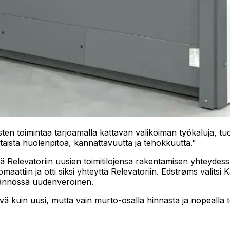
sten toimintaa tarjoamalla kattavan valikoiman työkaluja, 
taista huolenpitoa, kannattavuutta ja tehokkuutta."
ä Relevatoriin uusien toimitilojensa rakentamisen yhteyde
maattiin ja otti siksi yhteyttä Relevatoriin. Edstrøms valit
äytännössä uudenveroinen.
vä kuin uusi, mutta vain murto-osalla hinnasta ja nopealla t