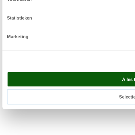
Statistieken
Marketing
Alles 
Selecti