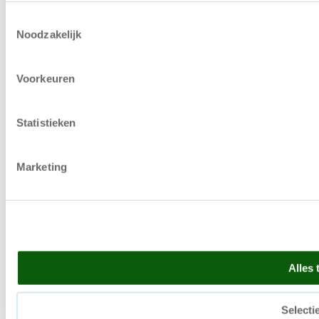
Toestemmingsselectie
Noodzakelijk
Voorkeuren
Statistieken
Marketing
Alles 
Selecti