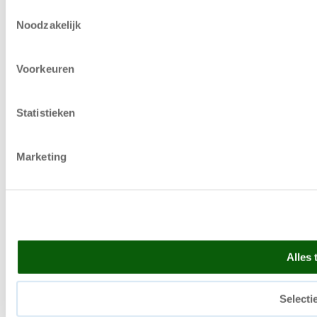
Toestemmingsselectie
Noodzakelijk
Voorkeuren
Statistieken
Marketing
Alles 
Selecti