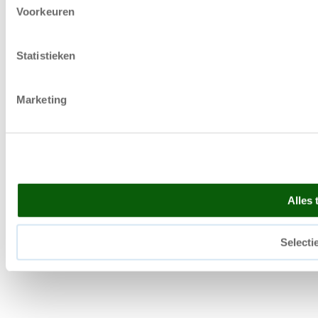
Voorkeuren
Statistieken
Marketing
Alles 
Selecti