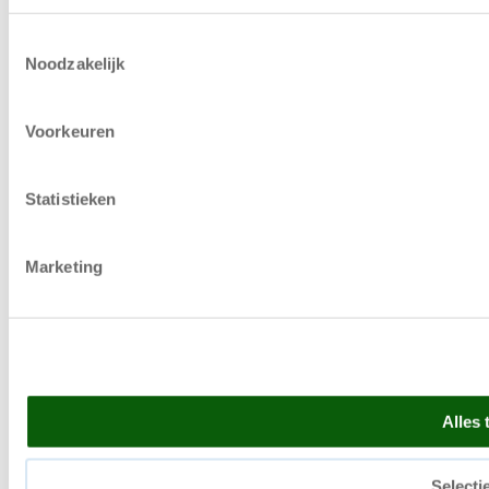
Toestemmingsselectie
Noodzakelijk
Voorkeuren
Statistieken
Marketing
Alles 
Selecti