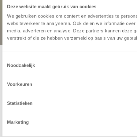
Capacity Calculator
Laskekaa, kuinka paljon tilaa
Deze website maakt gebruik van cookies
voitte säästää hissin varastoautomaatin avulla
We gebruiken cookies om content en advertenties te persona
websiteverkeer te analyseren. Ook delen we informatie over 
Copyright © 2025 | Relevator Sverige AB | Kaikki
oikeudet pidätetään |
Tietosuojakäytäntö
|
Yleiset ehdot
|
media, adverteren en analyse. Deze partners kunnen deze g
Ura
|
Arvioi varastoautomaatio
|
Etusija koneissa
verstrekt of die ze hebben verzameld op basis van uw gebru
Toestemmingsselectie
Noodzakelijk
Voorkeuren
Statistieken
Marketing