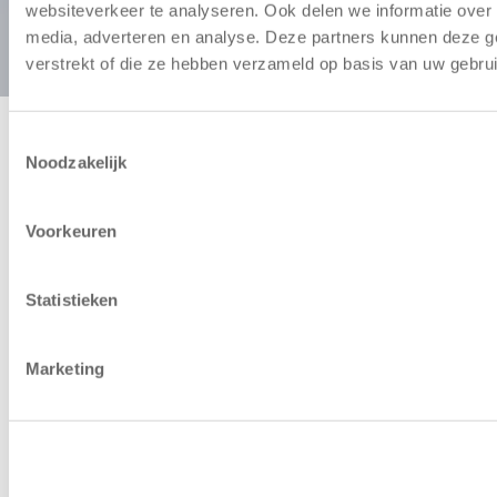
websiteverkeer te analyseren. Ook delen we informatie over 
Copyright © 2025 | Relevator Sverige AB | Kaikki
media, adverteren en analyse. Deze partners kunnen deze g
oikeudet pidätetään |
Tietosuojakäytäntö
|
Yleiset ehdot
|
verstrekt of die ze hebben verzameld op basis van uw gebru
Ura
|
Arvioi varastoautomaatio
|
Etusija koneissa
Toestemmingsselectie
Noodzakelijk
Voorkeuren
Statistieken
Marketing