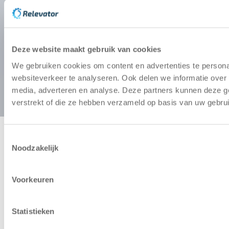
Ympäristöpolitiikka
Näin edistämme kiertotalouden
mukaisia varastoautomaatioratkaisuja
Lähteet
Asiakastapaus käytettyjen
varastoautomaatiojärjestelmien alalta
Capacity Calculator
Laskekaa, kuinka paljon tilaa
Deze website maakt gebruik van cookies
voitte säästää hissin varastoautomaatin avulla
We gebruiken cookies om content en advertenties te persona
websiteverkeer te analyseren. Ook delen we informatie over 
Copyright © 2025 | Relevator Sverige AB | Kaikki
media, adverteren en analyse. Deze partners kunnen deze g
oikeudet pidätetään |
Tietosuojakäytäntö
|
Yleiset ehdot
|
verstrekt of die ze hebben verzameld op basis van uw gebru
Ura
|
Arvioi varastoautomaatio
|
Etusija koneissa
Toestemmingsselectie
Noodzakelijk
Voorkeuren
Statistieken