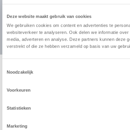
Lähteet
Asiakastapaus käytettyjen
varastoautomaatiojärjestelmien alalta
Capacity Calculator
Laskekaa, kuinka paljon tilaa
Deze website maakt gebruik van cookies
voitte säästää hissin varastoautomaatin avulla
We gebruiken cookies om content en advertenties te persona
websiteverkeer te analyseren. Ook delen we informatie over 
Copyright © 2025 | Relevator Sverige AB | Kaikki
media, adverteren en analyse. Deze partners kunnen deze g
oikeudet pidätetään |
Tietosuojakäytäntö
|
Yleiset ehdot
|
verstrekt of die ze hebben verzameld op basis van uw gebru
Ura
|
Arvioi varastoautomaatio
|
Etusija koneissa
Toestemmingsselectie
Noodzakelijk
Voorkeuren
Statistieken
Marketing