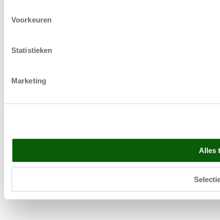
Voorkeuren
Statistieken
Marketing
Alles 
Selecti