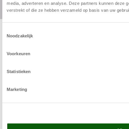
media, adverteren en analyse. Deze partners kunnen deze g
oikeudet pidätetään |
Tietosuojakäytäntö
|
Yleiset ehdot
|
verstrekt of die ze hebben verzameld op basis van uw gebru
Ura
|
Arvioi varastoautomaatio
|
Etusija koneissa
Toestemmingsselectie
Noodzakelijk
Voorkeuren
Statistieken
Marketing