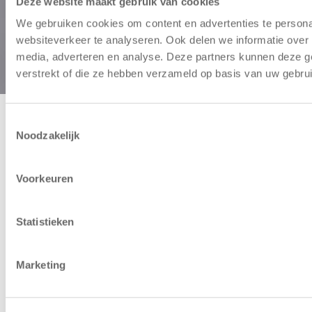
Deze website maakt gebruik van cookies
voitte säästää hissin varastoautomaatin avulla
We gebruiken cookies om content en advertenties te persona
websiteverkeer te analyseren. Ook delen we informatie over 
Copyright © 2025 | Relevator Sverige AB | Kaikki
media, adverteren en analyse. Deze partners kunnen deze g
oikeudet pidätetään |
Tietosuojakäytäntö
|
Yleiset ehdot
|
verstrekt of die ze hebben verzameld op basis van uw gebru
Ura
|
Arvioi varastoautomaatio
|
Etusija koneissa
Toestemmingsselectie
Noodzakelijk
Voorkeuren
Statistieken
Marketing