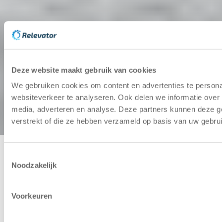
Ohjekeskus
Käytettyjen
varastoautomaatiojärjestelmien oppaat
Ympäristöpolitiikka
Näin edistämme kiertotalouden
mukaisia varastoautomaatioratkaisuja
Lähteet
Asiakastapaus käytettyjen
varastoautomaatiojärjestelmien alalta
Capacity Calculator
Laskekaa, kuinka paljon tilaa
Deze website maakt gebruik van cookies
voitte säästää hissin varastoautomaatin avulla
We gebruiken cookies om content en advertenties te persona
websiteverkeer te analyseren. Ook delen we informatie over 
Copyright © 2025 | Relevator Sverige AB | Kaikki
media, adverteren en analyse. Deze partners kunnen deze g
oikeudet pidätetään |
Tietosuojakäytäntö
|
Yleiset ehdot
|
Ura
|
Arvioi varastoautomaatio
|
Etusija koneissa
verstrekt of die ze hebben verzameld op basis van uw gebru
Toestemmingsselectie
Noodzakelijk
Voorkeuren