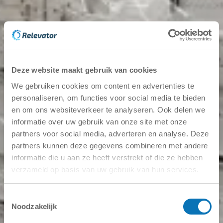
Kiinnostaako teitä, miten yksi tai useampi
karusellivarasto voisi auttaa yritystänne? Paternoste-
laitteiden yleisimmät edut ovat: Jos sinä tai joku
yrityksessäsi on alkanut keskustella investoinnista
18. lokakuuta 2024
Lue lisää
Deze website maakt gebruik van cookies
Varastoautomaatit
We gebruiken cookies om content en advertenties te
Karusellivarastojen purkaminen – huomioitavaa
personaliseren, om functies voor social media te bieden
en om ons websiteverkeer te analyseren. Ook delen we
Yritykset ottavat meihin säännöllisesti yhteyttä ja
informatie over uw gebruik van onze site met onze
haluavat myydä jo purettua laitteistoa, mikä voi olla sekä
erittäin kätevää että hieman pelottavaa. Miksi sitten? No,
partners voor social media, adverteren en analyse. Deze
karusellivarastot rakenteel
partners kunnen deze gegevens combineren met andere
informatie die u aan ze heeft verstrekt of die ze hebben
11. lokakuuta 2023
Lue lisää
verzameld op basis van uw gebruik van hun services.
Toestemmingsselectie
Noodzakelijk