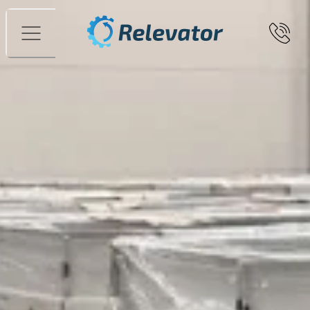
Valikko
Blogikirjoitus varastoautomaateista
Varastoautomaatit
Capacity Calculator-palvelun lanseeraus – nopein tie
optimoituun varastointiin!
Me Relevatorilla olemme ylpeitä voidessamme esitellä
Capacity Calculator-työkalun. Se on uusi ja tehokas
työkalu, jonka avulla yritykset voivat nopeasti ja helposti
selvittää, kuinka paljon varastotil
4. maaliskuuta 2025
Lue lisää
Varastoautomaatit
Karusellivarastot viisi etua