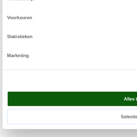
Voorkeuren
Statistieken
Marketing
Alles 
Selecti