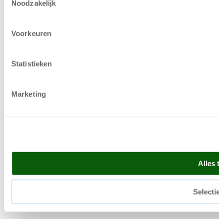
Noodzakelijk
Voorkeuren
Statistieken
Marketing
Alles 
Selecti