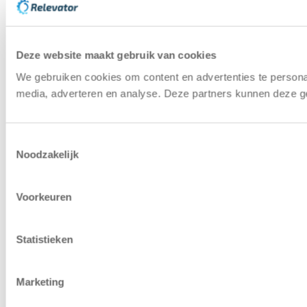
Deze website maakt gebruik van cookies
We gebruiken cookies om content en advertenties te personal
media, adverteren en analyse. Deze partners kunnen deze ge
Toestemmingsselectie
Noodzakelijk
Voorkeuren
Statistieken
Marketing