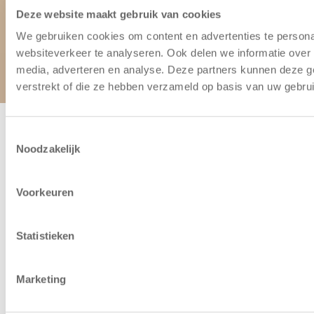
Capacity Calculator
Laskekaa, kuinka paljon tilaa
Deze website maakt gebruik van cookies
voitte säästää hissin varastoautomaatin avulla
We gebruiken cookies om content en advertenties te persona
websiteverkeer te analyseren. Ook delen we informatie over 
Copyright © 2025 | Relevator Sverige AB | Kaikki
oikeudet pidätetään |
Tietosuojakäytäntö
|
Yleiset ehdot
|
media, adverteren en analyse. Deze partners kunnen deze g
Ura
|
Arvioi varastoautomaatio
|
Etusija koneissa
verstrekt of die ze hebben verzameld op basis van uw gebru
Toestemmingsselectie
Noodzakelijk
Voorkeuren
Statistieken
Marketing