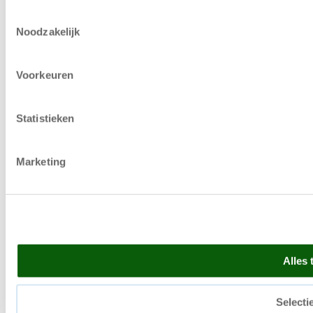
Toestemmingsselectie
Noodzakelijk
Voorkeuren
Statistieken
Marketing
Alles 
Selecti