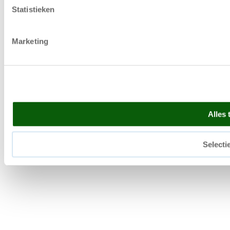
Statistieken
Marketing
Alles 
Selecti