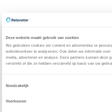
Ohjekeskus
Käytettyjen
varastoautomaatiojärjestelmien oppaat
Ympäristöpolitiikka
Näin edistämme kiertotalouden
mukaisia varastoautomaatioratkaisuja
Lähteet
Asiakastapaus käytettyjen
varastoautomaatiojärjestelmien alalta
Capacity Calculator
Laskekaa, kuinka paljon tilaa
Deze website maakt gebruik van cookies
voitte säästää hissin varastoautomaatin avulla
We gebruiken cookies om content en advertenties te persona
websiteverkeer te analyseren. Ook delen we informatie over 
Copyright © 2025 | Relevator Sverige AB | Kaikki
media, adverteren en analyse. Deze partners kunnen deze g
oikeudet pidätetään |
Tietosuojakäytäntö
|
Yleiset ehdot
|
verstrekt of die ze hebben verzameld op basis van uw gebru
Ura
|
Arvioi varastoautomaatio
|
Etusija koneissa
Toestemmingsselectie
Noodzakelijk
Voorkeuren