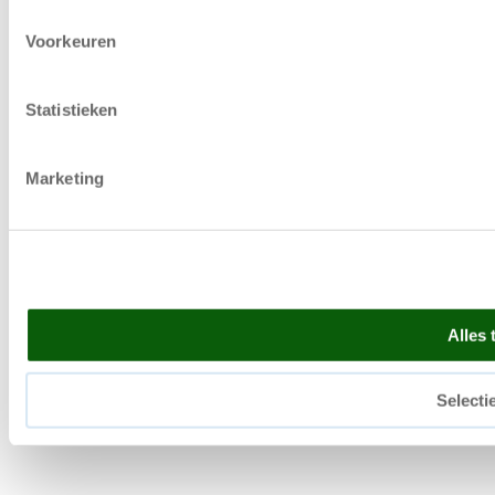
Voorkeuren
Statistieken
Marketing
Alles 
Selecti