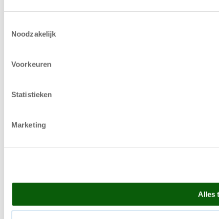
Toestemmingsselectie
Noodzakelijk
Voorkeuren
Statistieken
Marketing
Alles 